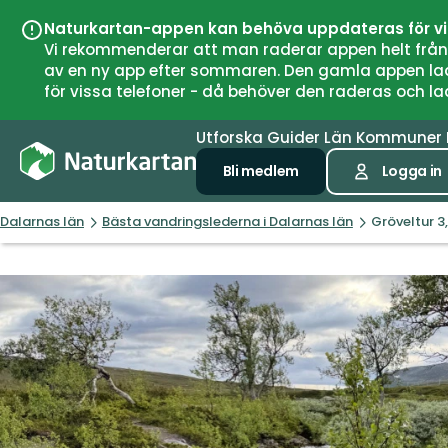
Naturkartan-appen kan behöva uppdateras för v
Vi rekommenderar att man raderar appen helt från si
av en ny app efter sommaren. Den gamla appen laddar
för vissa telefoner - då behöver den raderas och l
Utforska
Guider
Län
Kommuner
Bli medlem
Logga in
Dalarnas län
Bästa vandringslederna i Dalarnas län
Gröveltur 3