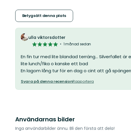
av
5
Betygsätt denna plats
stjärnor
ulla viktorsdotter
5
1 månad sedan
av
5
En fin tur med lite blandad terräng... Silverfallet är 
stjärnor
lite lunch/fika o kanske ett bad
En lagom lång tur för en dag o cint att gå spänger
Svara på denna recension
Rapportera
Användarnas bilder
Inga användarbilder ännu. Bli den första att dela!