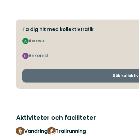
Ta dig hit med kollektivtrafik
Avresa
A
Ankomst
B
Sök kollektiv
Aktiviteter och faciliteter
Vandring
Trailrunning