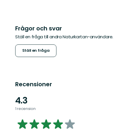
Frågor och svar
Ställ en fråga till andra Naturkartan-användare.
Ställ en fråga
Recensioner
4.3
1 recension
4.262019876443728