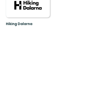
Hiking Dalarna
Välkommen
till
Hiking
Dalarna!