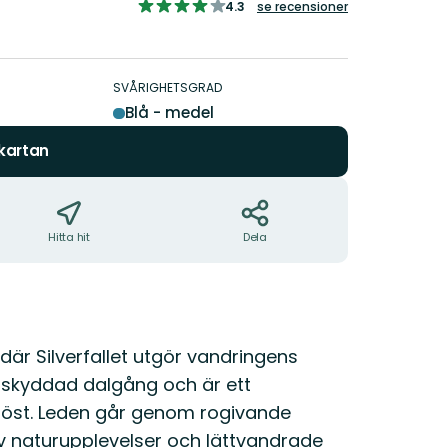
4.262019876443728
4.3
se recensioner
av
5
stjärnor
SVÅRIGHETSGRAD
Blå - medel
 kartan
Hitta hit
Dela
där Silverfallet utgör vandringens
en skyddad dalgång och är ett
höst. Leden går genom rogivande
av naturupplevelser och lättvandrade