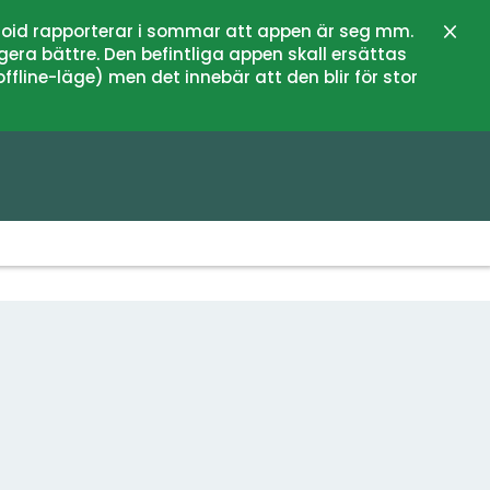
oid rapporterar i sommar att appen är seg mm.
Stän
gera bättre. Den befintliga appen skall ersättas
fline-läge) men det innebär att den blir för stor