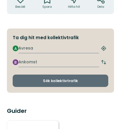
Besökt
Spara
Hitta hit
Dela
Ta dig hit med kollektivtrafik
Avresa
A
Hitta
närmaste
hållplats
Ankomst
B
Byt
avgångs-
och
ankomsthållp
Sök kollektivtrafik
Guider