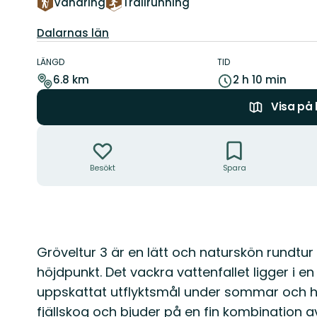
Vandring
Trailrunning
Län:
Dalarnas län
Information
om
LÄNGD
TID
leden
6.8 km
2 h 10 min
Visa på
Åtgärder
Besökt
Spara
Beskrivning
Gröveltur 3 är en lätt och naturskön rundtur 
höjdpunkt. Det vackra vattenfallet ligger i 
uppskattat utflyktsmål under sommar och 
fjällskog och bjuder på en fin kombination 