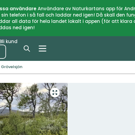
issa användare
Användare av Naturkartans app för Andr
n telefon i så fall och laddar ned igen! Då skall den fun
 all data för hela landet lokalt i appen (för att klara of
addas ned igen!
Bli kund
, Grövelsjön
Gå
till
helskärmsläge