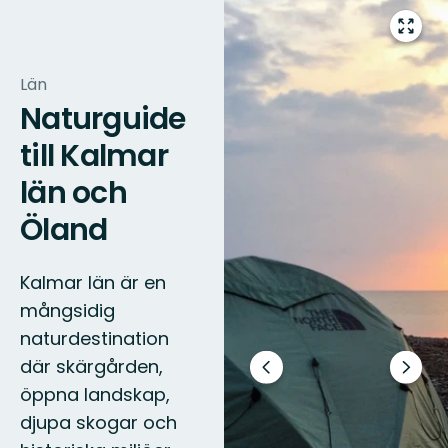
Gå
till
helsk
Län
Naturguide
till Kalmar
län och
Öland
Kalmar län är en
mångsidig
naturdestination
där skärgården,
Föregående
Nästa
öppna landskap,
bild
bildsp
djupa skogar och