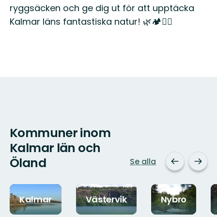
ryggsäcken och ge dig ut för att upptäcka
Kalmar läns fantastiska natur! 🌿🏕️🚶‍♂️
Kommuner inom
Kalmar län och
Öland
Se alla
Kalmar
Västervik
Nybro