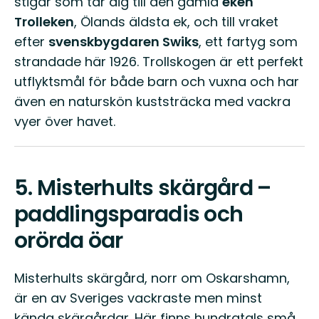
stigar som tar dig till den gamla
eken
Trolleken
, Ölands äldsta ek, och till vraket
efter
svenskbygdaren Swiks
, ett fartyg som
strandade här 1926. Trollskogen är ett perfekt
utflyktsmål för både barn och vuxna och har
även en naturskön kuststräcka med vackra
vyer över havet.
5.
Misterhults skärgård –
paddlingsparadis och
orörda öar
Misterhults skärgård, norr om Oskarshamn,
är en av Sveriges vackraste men minst
kända skärgårdar. Här finns hundratals små