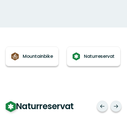
Kategorier
Mountainbike
Naturreservat
Naturreservat