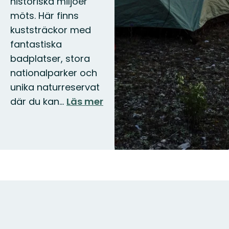
historiska miljöer
möts. Här finns
kuststräckor med
fantastiska
badplatser, stora
nationalparker och
unika naturreservat
där du kan…
Läs mer
Karta