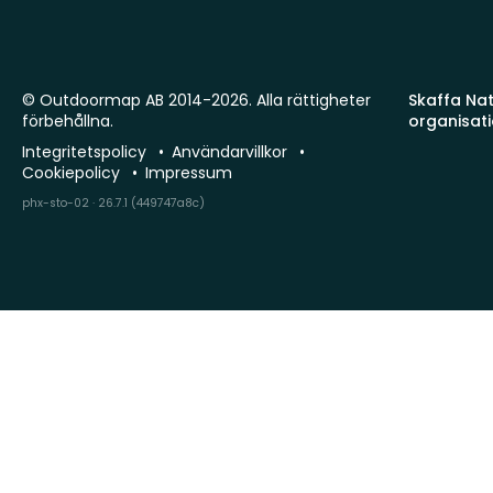
© Outdoormap AB 2014-2026. Alla rättigheter
Skaffa Natu
förbehållna.
organisat
Integritetspolicy
Användarvillkor
Cookiepolicy
Impressum
phx-sto-02 · 26.7.1 (449747a8c)