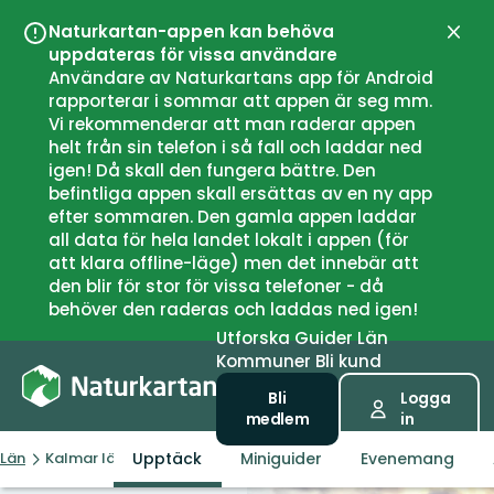
Naturkartan-appen kan behöva
Stän
uppdateras för vissa användare
Användare av Naturkartans app för Android
rapporterar i sommar att appen är seg mm.
Vi rekommenderar att man raderar appen
helt från sin telefon i så fall och laddar ned
igen! Då skall den fungera bättre. Den
befintliga appen skall ersättas av en ny app
efter sommaren. Den gamla appen laddar
all data för hela landet lokalt i appen (för
att klara offline-läge) men det innebär att
den blir för stor för vissa telefoner - då
behöver den raderas och laddas ned igen!
Utforska
Guider
Län
Kommuner
Bli kund
Bli
Logga
medlem
in
Upptäck
Miniguider
Evenemang
Län
Kalmar län och Öland