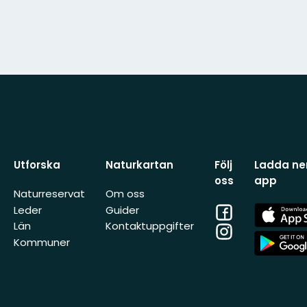
Utforska
Naturkartan
Följ
Ladda ner
oss
app
Naturreservat
Om oss
Facebook
App
Leder
Guider
Store
Län
Kontaktuppgifter
Instagram
App
Kommuner
Store