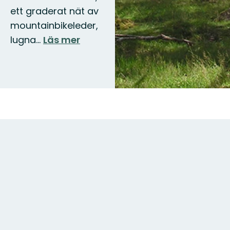
ett graderat nät av
mountainbikeleder,
lugna…
Läs mer
Karta