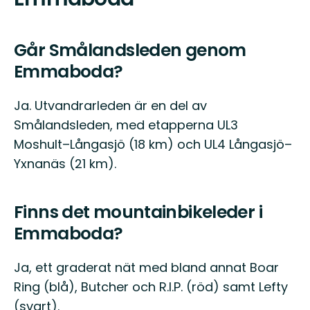
Går Smålandsleden genom
Emmaboda?
Ja. Utvandrarleden är en del av
Smålandsleden, med etapperna UL3
Moshult–Långasjö (18 km) och UL4 Långasjö–
Yxnanäs (21 km).
Finns det mountainbikeleder i
Emmaboda?
Ja, ett graderat nät med bland annat Boar
Ring (blå), Butcher och R.I.P. (röd) samt Lefty
(svart).