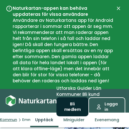
Naturkartan-appen kan behöva
Stän
uppdateras för vissa användare
Användare av Naturkartans app för Android
rapporterar i sommar att appen är seg mm.
Vi rekommenderar att man raderar appen
helt från sin telefon i så fall och laddar ned
igen! Då skall den fungera bättre. Den
befintliga appen skall ersättas av en ny app
efter sommaren. Den gamla appen laddar
all data för hela landet lokalt i appen (för
att klara offline-läge) men det innebär att
den blir för stor för vissa telefoner - då
behöver den raderas och laddas ned igen!
Utforska
Guider
Län
Kommuner
Bli kund
Bli
Logga
medlem
in
Upptäck
Miniguider
Evenemang
Kommun
Emmaboda