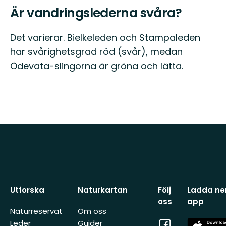
Är vandringslederna svåra?
Det varierar. Bielkeleden och Stampaleden
har svårighetsgrad röd (svår), medan
Ödevata-slingorna är gröna och lätta.
Utforska
Naturkartan
Följ
Ladda ner
oss
app
Naturreservat
Om oss
Facebook
App
Leder
Guider