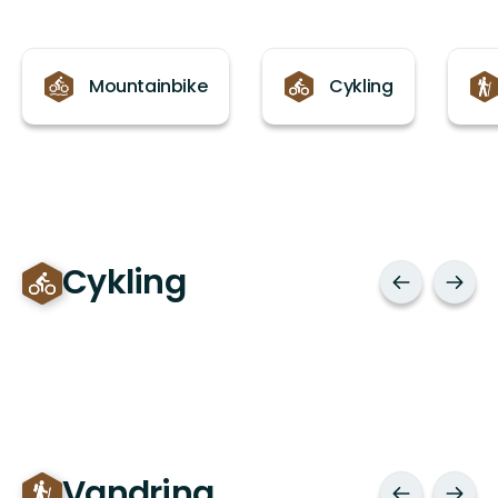
Kategorier
Mountainbike
Cykling
Cykling
Vandring