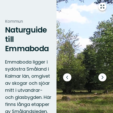
Gå
till
helsk
Kommun
Naturguide
till
Emmaboda
Emmaboda ligger i
sydöstra Småland i
Kalmar län, omgivet
Föregående
Nästa
av skogar och sjöar
bild
bildsp
mitt i utvandrar-
och glasbygden. Här
finns långa etapper
av Smålandsleden,