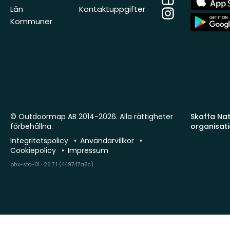
Store
Län
Kontaktuppgifter
Instagram
App
Kommuner
Store
© Outdoormap AB 2014-2026. Alla rättigheter
Skaffa Natu
förbehållna.
organisat
Integritetspolicy
Användarvillkor
Cookiepolicy
Impressum
phx-sto-01 · 26.7.1 (449747a8c)