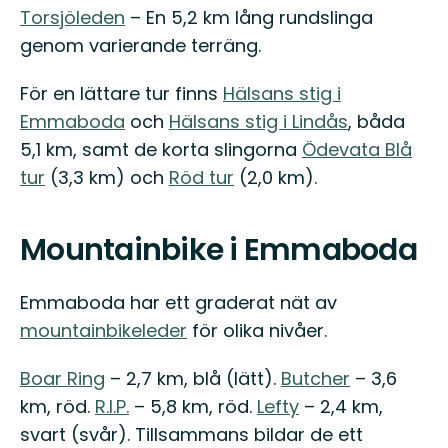
Torsjöleden
– En 5,2 km lång rundslinga
genom varierande terräng.
För en lättare tur finns
Hälsans stig i
Emmaboda
och
Hälsans stig i Lindås
, båda
5,1 km, samt de korta slingorna
Ödevata Blå
tur
(3,3 km) och
Röd tur
(2,0 km).
Mountainbike i Emmaboda
Emmaboda har ett graderat nät av
mountainbikeleder
för olika nivåer.
Boar Ring
– 2,7 km, blå (lätt).
Butcher
– 3,6
km, röd.
R.I.P.
– 5,8 km, röd.
Lefty
– 2,4 km,
svart (svår). Tillsammans bildar de ett