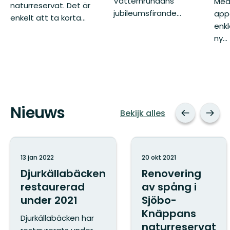
Vätternrundans
Med 
naturreservat. Det är
jubileumsfirande...
app
enkelt att ta korta...
enkl
ny...
Nieuws
Bekijk alles
13 jan 2022
20 okt 2021
Djurkällabäcken
Renovering
restaurerad
av spång i
under 2021
Sjöbo-
Knäppans
Djurkällabäcken har
naturreservat