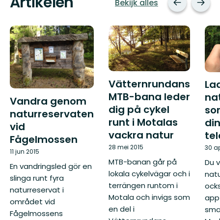
Artikelen
Bekijk alles
Vätternrundans
La
MTB-bana leder
na
Vandra genom
dig på cykel
som
naturreservaten
runt i Motalas
di
vid
vackra natur
te
Fågelmossen
28 mei 2015
30 a
11 jun 2015
MTB-banan går på
Du v
En vandringsled gör en
lokala cykelvägar och i
nat
slinga runt fyra
terrängen runtom i
ock
naturreservat i
Motala och invigs som
app 
området vid
en del i
sma
Fågelmossens