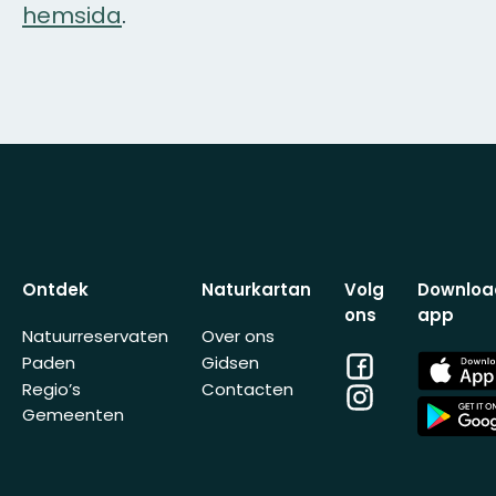
hemsida
.
Ontdek
Naturkartan
Volg
Downloa
ons
app
Natuurreservaten
Over ons
Facebook
App
Paden
Gidsen
Store
Regio’s
Contacten
Instagram
App
Gemeenten
Store