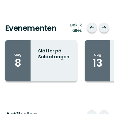
Bekijk
Evenementen
alles
Slåtter på
aug
aug
Soldatängen
8
13
Stad: