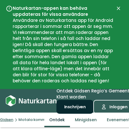
Naturkartan-appen kan behöva
Sluit
uppdateras för vissa användare
Användare av Naturkartans app för Android
rapporterar i sommar att appen är seg mm.
Vi rekommenderar att man raderar appen
helt från sin telefon i så fall och laddar ned
igen! Då skall den fungera bättre. Den
befintliga appen skall ersättas av en ny app
efter sommaren. Den gamla appen laddar
all data för hela landet lokalt i appen (för
att klara offline-läge) men det innebär att
den blir för stor för vissa telefoner - då
behöver den raderas och laddas ned igen!
Ontdek
Gidsen
Regio’s
Gemeen
Klant worden
Inschrijven
Inloggen
Ontdek
Minigidsen
Evenemen
Gidsen
Motala kommun