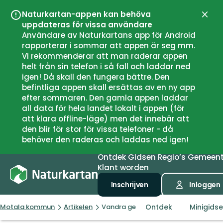
Naturkartan-appen kan behöva
Sluit
uppdateras för vissa användare
Användare av Naturkartans app för Android
rapporterar i sommar att appen är seg mm.
Vi rekommenderar att man raderar appen
helt från sin telefon i så fall och laddar ned
igen! Då skall den fungera bättre. Den
befintliga appen skall ersättas av en ny app
efter sommaren. Den gamla appen laddar
all data för hela landet lokalt i appen (för
att klara offline-läge) men det innebär att
den blir för stor för vissa telefoner - då
behöver den raderas och laddas ned igen!
Ontdek
Gidsen
Regio’s
Gemeen
Klant worden
Inschrijven
Inloggen
Ontdek
Minigids
Motala kommun
Artikelen
Vandra genom naturreservaten vid 