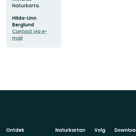
Naturkarta.
E-
Hilda-Linn
mailadres
Berglund
Contact via e-
mail
Ontdek
Naturkartan
Volg
Downloa