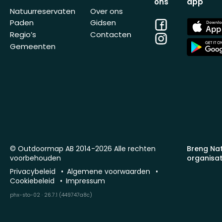
ons
app
Natuurreservaten
Over ons
Facebook
App
Paden
Gidsen
Store
Regio’s
Contacten
Instagram
App
Gemeenten
Store
© Outdoormap AB 2014-2026 Alle rechten
Breng Na
voorbehouden
organisat
Privacybeleid
Algemene voorwaarden
Cookiebeleid
Impressum
phx-sto-02 · 26.7.1 (449747a8c)