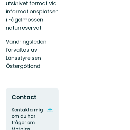
utskrivet format vid
informationsplatsen
i Fågelmossen
naturreservat.
Vandringsleden
förvaltas av
Länsstyrelsen
Östergötland
Contact
Adres
Organisatie-
Kontakta mig
logotype
om du har
frågor om
Motalas