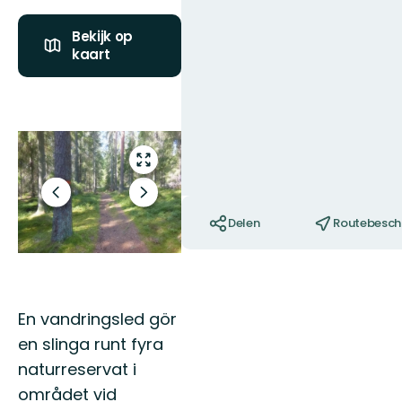
Bekijk op
kaart
Fotos
Open
volledig
Vorige
scherm
Volgende
Acties
slide
slide
Delen
Routebeschr
En vandringsled gör
en slinga runt fyra
naturreservat i
området vid