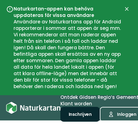
Naturkartan-appen kan behöva
Sluit
uppdateras för vissa användare
Användare av Naturkartans app för Android
rapporterar i sommar att appen är seg mm.
Vi rekommenderar att man raderar appen
helt från sin telefon i så fall och laddar ned
igen! Då skall den fungera bättre. Den
befintliga appen skall ersättas av en ny app
efter sommaren. Den gamla appen laddar
all data för hela landet lokalt i appen (för
att klara offline-läge) men det innebär att
den blir för stor för vissa telefoner - då
behöver den raderas och laddas ned igen!
Ontdek
Gidsen
Regio’s
Gemeen
Klant worden
Inschrijven
Inloggen