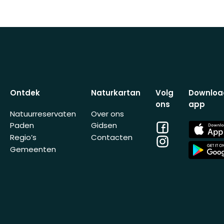
Ontdek
Naturkartan
Volg
Downloa
ons
app
Natuurreservaten
Over ons
Facebook
App
Paden
Gidsen
Store
Regio’s
Contacten
Instagram
App
Gemeenten
Store