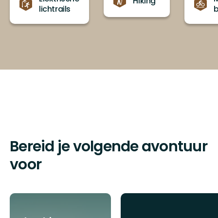
Hiking
lichtrails
b
Bereid je volgende avontuur
voor