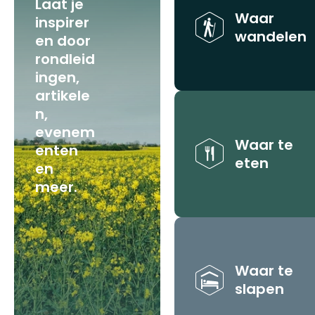
Laat je
Waar
inspirer
wandelen
en door
rondleid
ingen,
artikele
n,
evenem
Waar te
enten
eten
en
meer.
Waar te
slapen