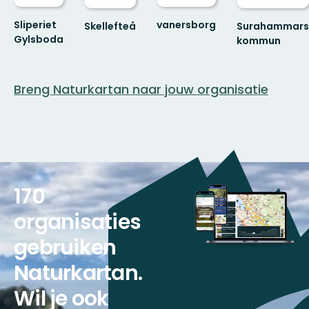
vanersborg
Sliperiet
Skellefteå
Surahammars
Välkommen
Gylsboda
kommun
till
Välkommen
Skellefteås
till
fantastiska
Sliperiet
Breng Naturkartan naar jouw organisatie
natur!
Gylsbodas
fantastiska
...
170
organisaties
gebruiken
Naturkartan.
Wil je ook