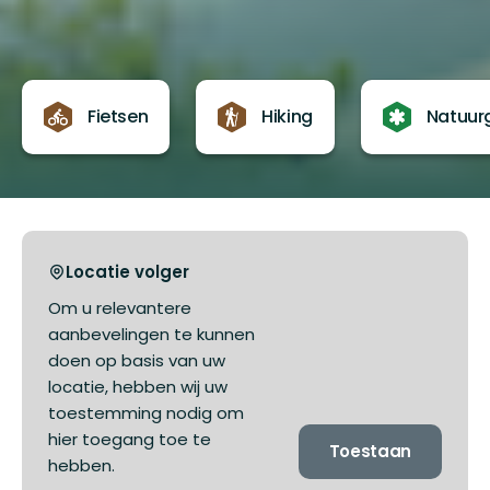
Fietsen
Hiking
Natuur
Locatie volger
Om u relevantere
aanbevelingen te kunnen
doen op basis van uw
locatie, hebben wij uw
toestemming nodig om
hier toegang toe te
Toestaan
hebben.