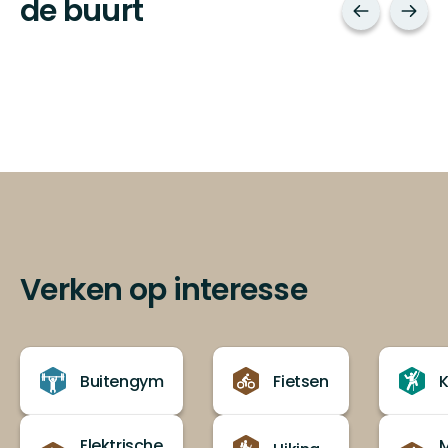
de buurt
Verken op interesse
Buitengym
Fietsen
Elektrische
M