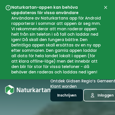
Naturkartan-appen kan behöva
Sluit
uppdateras för vissa användare
Användare av Naturkartans app för Android
rapporterar i sommar att appen är seg mm.
Vi rekommenderar att man raderar appen
helt från sin telefon i så fall och laddar ned
igen! Då skall den fungera bättre. Den
befintliga appen skall ersättas av en ny app
efter sommaren. Den gamla appen laddar
all data för hela landet lokalt i appen (för
att klara offline-läge) men det innebär att
den blir för stor för vissa telefoner - då
behöver den raderas och laddas ned igen!
Ontdek
Gidsen
Regio’s
Gemeen
Klant worden
Inschrijven
Inloggen