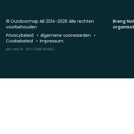
© Outdoormap AB 2014-2026 Alle rechten
Breng Na
voorbehouden
organisat
Privacybeleid
Algemene voorwaarden
Cookiebeleid
Impressum
phx-sto-01 · 26.7.1 (449747a8c)