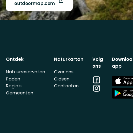
outdoormap.com
Ontdek
Naturkartan
Volg
Downloa
ons
app
Natuurreservaten
Over ons
Facebook
App
Paden
Gidsen
Store
Regio’s
Contacten
Instagram
App
Gemeenten
Store