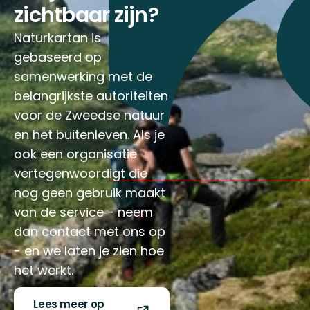
zichtbaar zijn?
Naturkartan is
gebaseerd op
samenwerking met de
belangrijkste autoriteiten
voor de Zweedse natuur
en het buitenleven. Als je
ook een organisatie
vertegenwoordigt die
nog geen gebruik maakt
van de service - neem
dan contact met ons op
- en we laten je zien hoe
het werkt.
Lees meer op