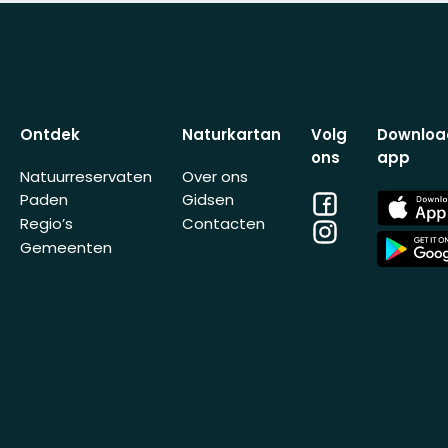
Ontdek
Naturkartan
Volg
Downloa
ons
app
Natuurreservaten
Over ons
Facebook
App
Paden
Gidsen
Store
Regio’s
Contacten
Instagram
App
Gemeenten
Store