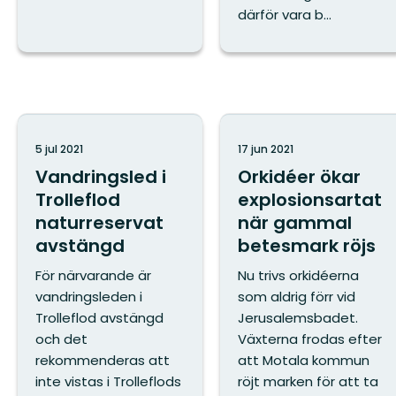
därför vara b...
5 jul 2021
17 jun 2021
Vandringsled i
Orkidéer ökar
Trolleflod
explosionsartat
naturreservat
när gammal
avstängd
betesmark röjs
För närvarande är
Nu trivs orkidéerna
vandringsleden i
som aldrig förr vid
Trolleflod avstängd
Jerusalemsbadet.
och det
Växterna frodas efter
rekommenderas att
att Motala kommun
inte vistas i Trolleflods
röjt marken för att ta