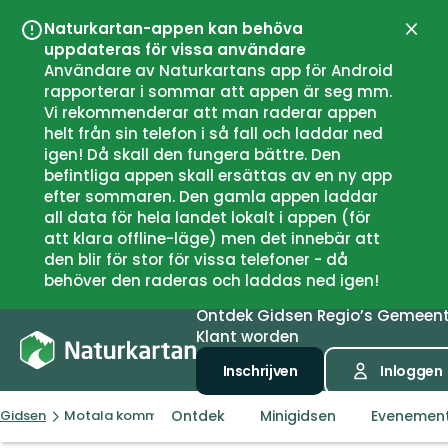
Naturkartan-appen kan behöva
Sluit
uppdateras för vissa användare
Användare av Naturkartans app för Android
rapporterar i sommar att appen är seg mm.
Vi rekommenderar att man raderar appen
helt från sin telefon i så fall och laddar ned
igen! Då skall den fungera bättre. Den
befintliga appen skall ersättas av en ny app
efter sommaren. Den gamla appen laddar
all data för hela landet lokalt i appen (för
att klara offline-läge) men det innebär att
den blir för stor för vissa telefoner - då
behöver den raderas och laddas ned igen!
Ontdek
Gidsen
Regio’s
Gemeen
Klant worden
Inschrijven
Inloggen
Ontdek
Minigidsen
Evenemen
Gidsen
Motala kommun