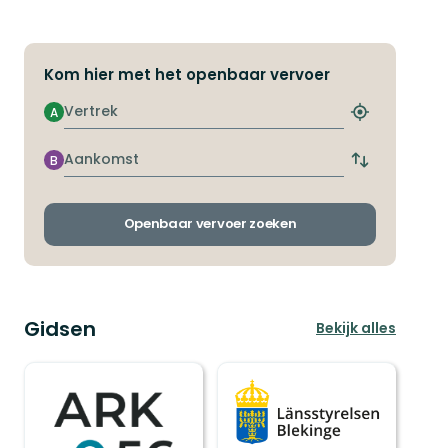
Kom hier met het openbaar vervoer
Vertrek
A
Zoek
de
dichtstbijzij
Aankomst
B
Wissel
halte
vertrek-
en
aankomsthal
Openbaar vervoer zoeken
Gidsen
Bekijk alles