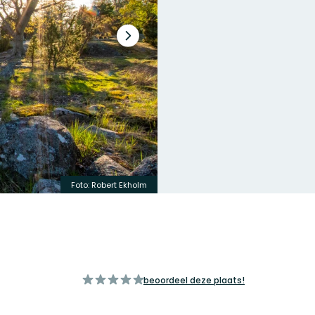
Volgende
slide
Foto: Robert Ekholm
van
beoordeel deze plaats!
5
sterren