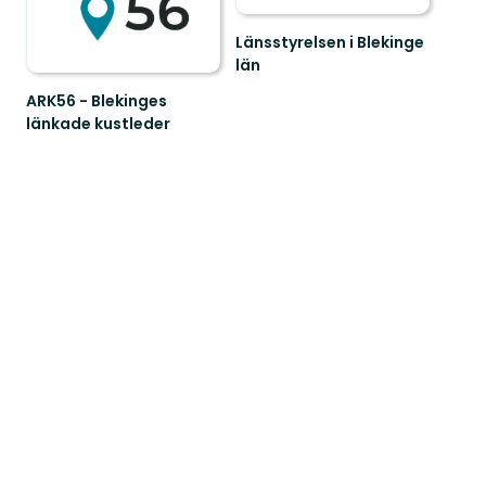
Länsstyrelsen i Blekinge
län
Välkommen
ARK56 - Blekinges
till
länkade kustleder
Blekinges
Länkade
fantastiska
kustleder
natur!
i
ett
Unesco
biosfärområde