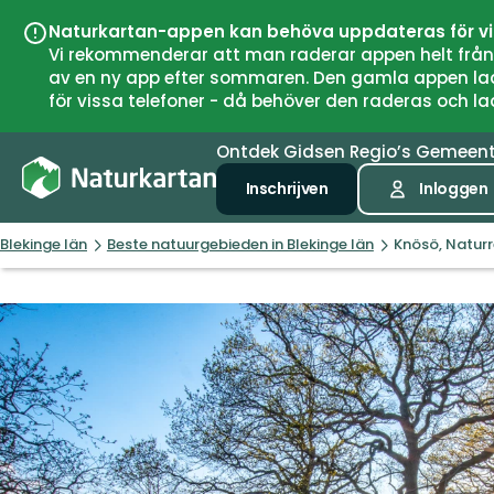
Naturkartan-appen kan behöva uppdateras för v
Vi rekommenderar att man raderar appen helt från si
av en ny app efter sommaren. Den gamla appen laddar
för vissa telefoner - då behöver den raderas och l
Ontdek
Gidsen
Regio’s
Gemeen
Inschrijven
Inloggen
Blekinge län
Beste natuurgebieden in Blekinge län
Knösö, Naturr