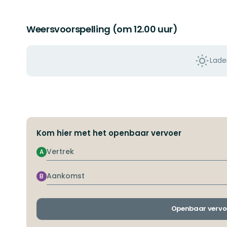
Weersvoorspelling (om 12.00 uur)
Lade
Kom hier met het openbaar vervoer
Vertrek
A
Aankomst
B
Openbaar vervo