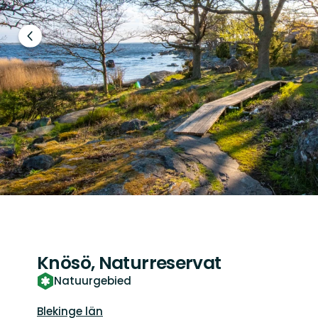
Vorige
slide
Knösö, Naturreservat
Natuurgebied
Regio:
Blekinge län