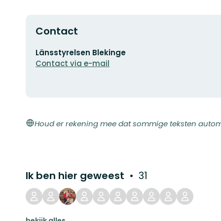
Contact
E-
Länsstyrelsen Blekinge
mailadres
Contact via e-mail
Houd er rekening mee dat sommige teksten automat
Ik ben hier geweest
31
bekijk alles