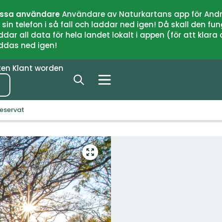
issa användare
Användare av Naturkartans app för Andr
n telefon i så fall och laddar ned igen! Då skall den fun
 all data för hela landet lokalt i appen (för att klara of
addas ned igen!
ten
Klant worden
eservat
Open
volledig
scherm