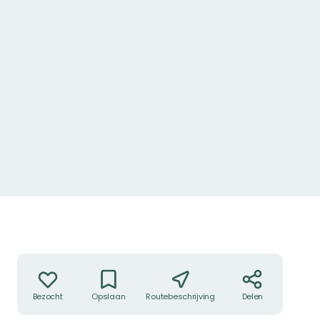
Foto: Karin Bergman
Acties
Bezocht
Opslaan
Routebeschrijving
Delen