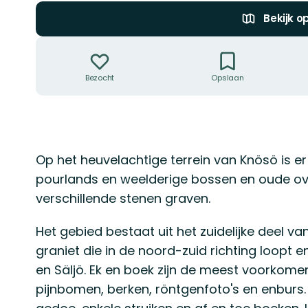
Bekijk o
Acties
Bezocht
Opslaan
Omschrijving
Op het heuvelachtige terrein van Knösö is e
pourlands en weelderige bossen en oude ove
verschillende stenen graven.
Het gebied bestaat uit het zuidelijke deel v
graniet die in de noord-zuid richting loopt en
en Säljö. Ek en boek zijn de meest voorkom
pijnbomen, berken, röntgenfoto's en enburs. 