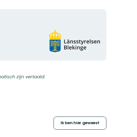
Organisatie-
logotype
isch zijn vertaald.
Ik ben hier geweest