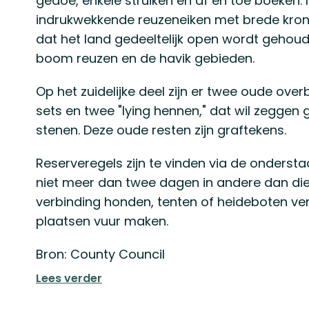
gedoe, enkele struiken en af en toe boeken.
indrukwekkende reuzeneiken met brede kron
dat het land gedeeltelijk open wordt geho
boom reuzen en de havik gebieden.
Op het zuidelijke deel zijn er twee oude over
sets en twee "lying hennen," dat wil zeggen
stenen. Deze oude resten zijn graftekens.
Reserveregels zijn te vinden via de onderst
niet meer dan twee dagen in andere dan di
verbinding honden, tenten of heideboten v
plaatsen vuur maken.
Bron: County Council
Lees verder