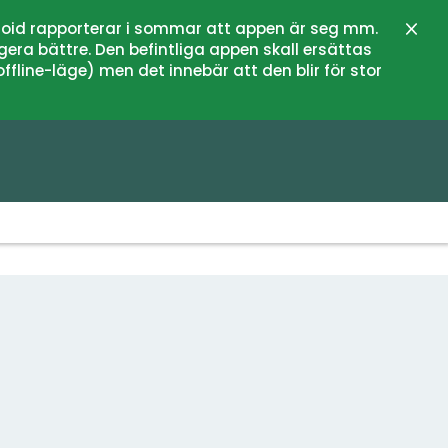
oid rapporterar i sommar att appen är seg mm.
Sluit
gera bättre. Den befintliga appen skall ersättas
fline-läge) men det innebär att den blir för stor