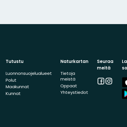
Tutustu
Naturkartan
Seuraa
L
meitä
s
Luonnonsuojelualueet
Tietoja
meistä
Facebook
Instagra
A
Polut
St
Oppaat
Maakunnat
A
Yhteystiedot
Kunnat
St