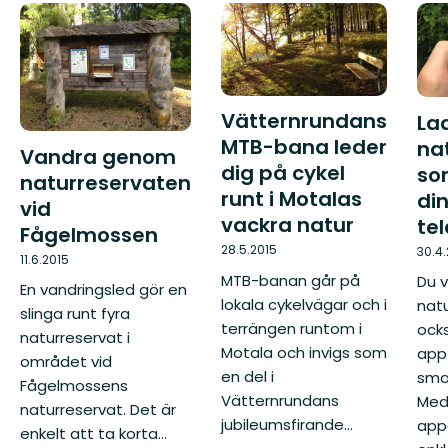
Vätternrundans
La
MTB-bana leder
na
Vandra genom
dig på cykel
som
naturreservaten
runt i Motalas
di
vid
vackra natur
te
Fågelmossen
28.5.2015
30.4
11.6.2015
MTB-banan går på
Du v
En vandringsled gör en
lokala cykelvägar och i
nat
slinga runt fyra
terrängen runtom i
ock
naturreservat i
Motala och invigs som
app 
området vid
en del i
sma
Fågelmossens
Vätternrundans
Med 
naturreservat. Det är
jubileumsfirande...
app
enkelt att ta korta...