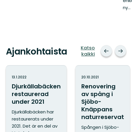
enkl
ny...
Katso
Ajankohtaista
kaikki
13.1.2022
20.10.2021
Djurkällabäcken
Renovering
restaurerad
av spång i
under 2021
Sjöbo-
Knäppans
Djurkällabäcken har
naturreservat
restaurerats under
2021. Det är en del av
Spången i Sjöbo-