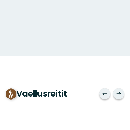
Vaellusreitit