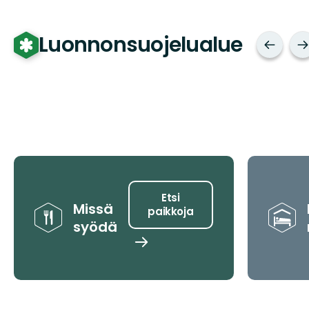
Luonnonsuojelualue
Vinkit
Etsi
Missä
paikkoja
syödä
Etsi
paikkoja