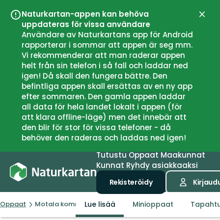
Naturkartan-appen kan behöva
Sulje
uppdateras för vissa användare
Användare av Naturkartans app för Android
rapporterar i sommar att appen är seg mm.
Vi rekommenderar att man raderar appen
helt från sin telefon i så fall och laddar ned
igen! Då skall den fungera bättre. Den
befintliga appen skall ersättas av en ny app
efter sommaren. Den gamla appen laddar
all data för hela landet lokalt i appen (för
att klara offline-läge) men det innebär att
den blir för stor för vissa telefoner - då
behöver den raderas och laddas ned igen!
Tutustu
Oppaat
Maakunnat
Kunnat
Ryhdy asiakkaaksi
Rekisteröidy
Kirjaud
Lue lisää
Minioppaat
Tapaht
Oppaat
Motala kommun