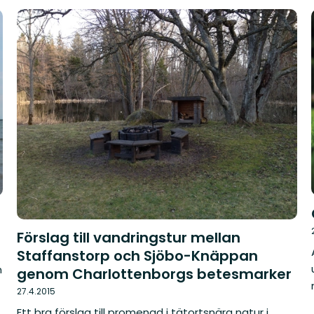
Förslag till vandringstur mellan
Staffanstorp och Sjöbo-Knäppan
n
genom Charlottenborgs betesmarker
27.4.2015
Ett bra förslag till promenad i tätortsnära natur i