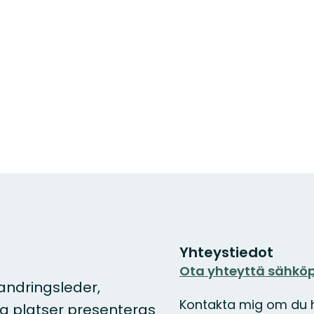
Yhteystiedot
Ota yhteyttä sähköp
andringsleder,
Kontakta mig om du h
a platser presenteras