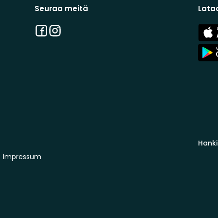
Seuraa meitä
Lata
Facebook
Instagram
App
Stor
App
Stor
Hanki
Impressum