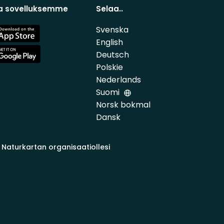
a sovelluksemme
Selaa..
Svenska
e
English
Deutsch
e
Polskie
Nederlands
Suomi
Norsk bokmal
Dansk
 Naturkartan organisaatiollesi