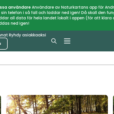
issa användare
Användare av Naturkartans app för Andr
n telefon i så fall och laddar ned igen! Då skall den fun
 all data för hela landet lokalt i appen (för att klara of
addas ned igen!
nnat
Ryhdy asiakkaaksi
u