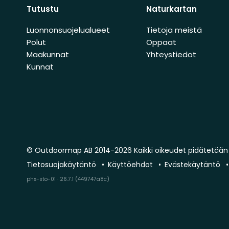
Tutustu
Naturkartan
Luonnonsuojelualueet
Tietoja meistä
Polut
Oppaat
Maakunnat
Yhteystiedot
Kunnat
© Outdoormap AB 2014-2026 Kaikki oikeudet pidätetään
Tietosuojakäytäntö
Käyttöehdot
Evästekäytäntö
phx-sto-01 · 26.7.1 (449747a8c)