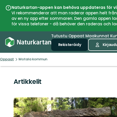
Naturkartan-appen kan behöva uppdateras för v
Vi rekommenderar att man raderar appen helt från si
av en ny app efter sommaren. Den gamla appen laddar
för vissa telefoner - då behöver den raderas och l
Tutustu
Oppaat
Maakunnat
Ku
Rekisteröidy
Kirjaud
Oppaat
Motala kommun
Artikkelit