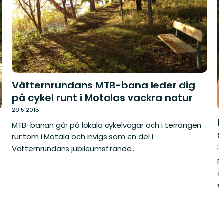
Vätternrundans MTB-bana leder dig
på cykel runt i Motalas vackra natur
28.5.2015
MTB-banan går på lokala cykelvägar och i terrängen
runtom i Motala och invigs som en del i
Vätternrundans jubileumsfirande...