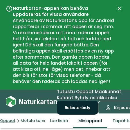
Naturkartan-appen kan behöva
Sulje
uppdateras för vissa användare
Användare av Naturkartans app för Android
rapporterar i sommar att appen är seg mm.
Vi rekommenderar att man raderar appen
helt från sin telefon i så fall och laddar ned
igen! Då skall den fungera bättre. Den
befintliga appen skall ersättas av en ny app
efter sommaren. Den gamla appen laddar
all data för hela landet lokalt i appen (för
att klara offline-läge) men det innebär att
den blir för stor för vissa telefoner - då
behöver den raderas och laddas ned igen!
Tutustu
Oppaat
Maakunnat
Kunnat
Ryhdy asiakkaaksi
Rekisteröidy
Kirjaud
Lue lisää
Minioppaat
Tapaht
Oppaat
Motala kommun