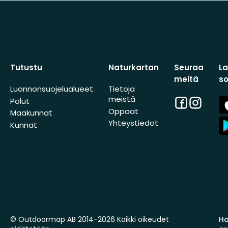
Tutustu
Naturkartan
Seuraa
L
meitä
s
Luonnonsuojelualueet
Tietoja
meistä
Facebook
Instagra
A
Polut
St
Oppaat
Maakunnat
A
Yhteystiedot
Kunnat
St
© Outdoormap AB 2014-2026 Kaikki oikeudet
Ha