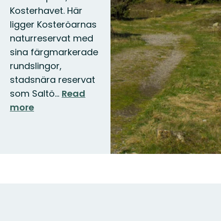
Kosterhavet. Här
ligger Kosteröarnas
naturreservat med
sina färgmarkerade
rundslingor,
stadsnära reservat
som Saltö…
Read
more
Map