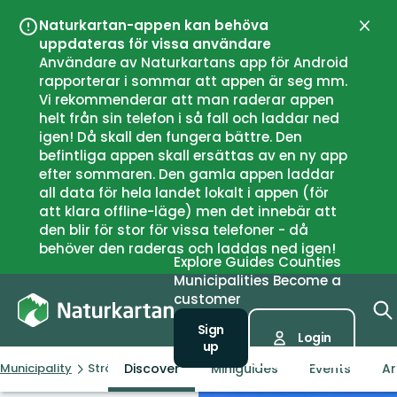
Naturkartan-appen kan behöva
Close
uppdateras för vissa användare
Användare av Naturkartans app för Android
rapporterar i sommar att appen är seg mm.
Vi rekommenderar att man raderar appen
helt från sin telefon i så fall och laddar ned
igen! Då skall den fungera bättre. Den
befintliga appen skall ersättas av en ny app
efter sommaren. Den gamla appen laddar
all data för hela landet lokalt i appen (för
att klara offline-läge) men det innebär att
den blir för stor för vissa telefoner - då
behöver den raderas och laddas ned igen!
Explore
Guides
Counties
Municipalities
Become a
customer
Sign
Login
up
Discover
Miniguides
Events
Ar
Municipality
Strömstad