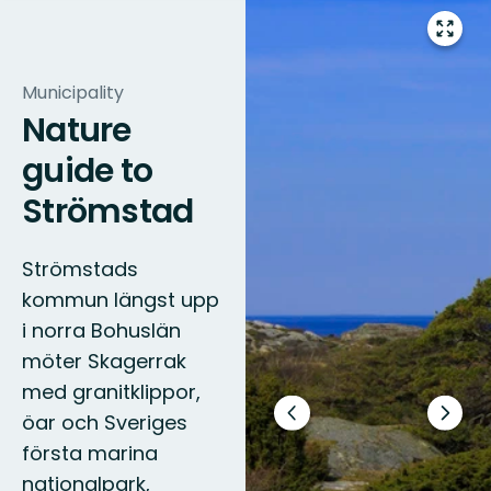
Enter
fullsc
Municipality
Nature
guide to
Strömstad
Strömstads
kommun längst upp
i norra Bohuslän
möter Skagerrak
med granitklippor,
öar och Sveriges
Previous
Next
slide
slide
första marina
nationalpark,