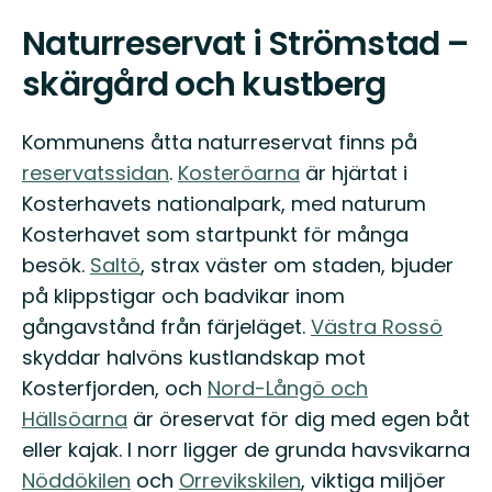
Naturreservat i Strömstad –
skärgård och kustberg
Kommunens åtta naturreservat finns på
reservatssidan
.
Kosteröarna
är hjärtat i
Kosterhavets nationalpark, med naturum
Kosterhavet som startpunkt för många
besök.
Saltö
, strax väster om staden, bjuder
på klippstigar och badvikar inom
gångavstånd från färjeläget.
Västra Rossö
skyddar halvöns kustlandskap mot
Kosterfjorden, och
Nord-Långö och
Hällsöarna
är öreservat för dig med egen båt
eller kajak. I norr ligger de grunda havsvikarna
Nöddökilen
och
Orrevikskilen
, viktiga miljöer