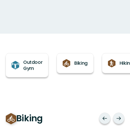
Categories
Outdoor
Biking
Hiki
Gym
Biking