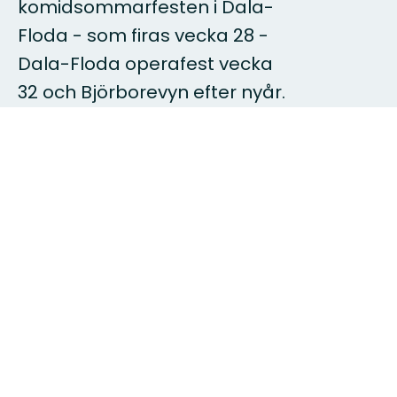
komidsommarfesten i Dala-
Floda - som firas vecka 28 -
Dala-Floda operafest vecka
32 och Björborevyn efter nyår.
Gagnef är också platsen för
äventyr och utmaningar. Att
kasta sig utför
Västerdalälvens otämjda
forsar är en hisnade
upplevelse utöver det vanliga.
Här finns djupa skogar för
strapatsfyllda vandringar eller
bekväma dagsutflykter.