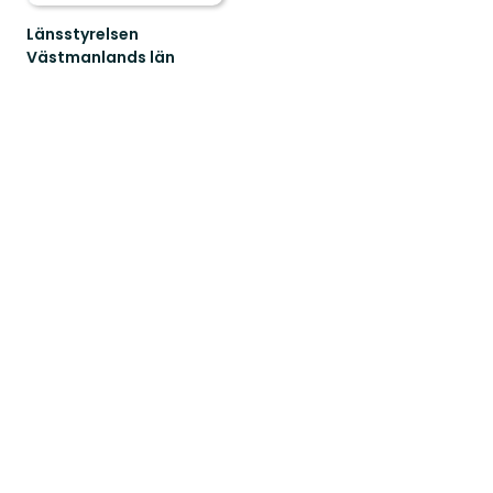
Länsstyrelsen
Västmanlands län
Välkommen
till
Västmanlands
n
vackra
natur!