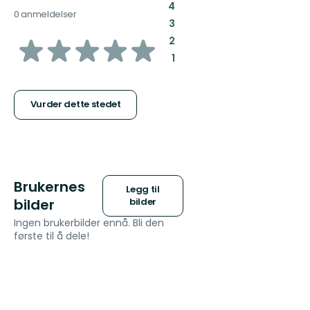
:
4
0 anmeldelser
:
3
av
:
2
:
1
5
stjerner
Vurder dette stedet
Brukernes
Legg til
bilder
bilder
Ingen brukerbilder ennå. Bli den
første til å dele!