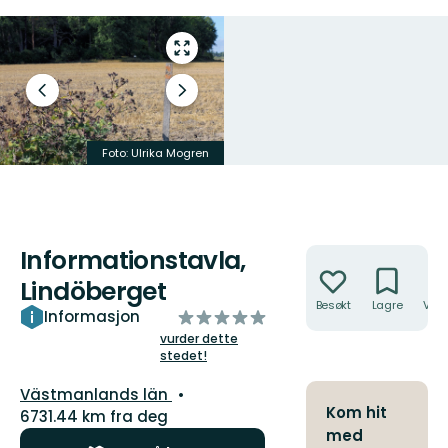
Gå
til
fullskjerm
Forrige
Neste
lysbilde
slide
Foto: Ulrika Mogren
Foto: Ulrika Mogren
Informationstavla,
Handlinger
Lindöberget
Besøkt
Lagre
Veib
av
Informasjon
5
vurder dette
stedet!
stjerner
Fylke:
Västmanlands län
Kom hit
6731.44 km fra deg
med