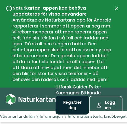
Naturkartan-appen kan behöva
Lukk
uppdateras för vissa användare
Användare av Naturkartans app för Android
rapporterar i sommar att appen är seg mm.
Vi rekommenderar att man raderar appen
helt från sin telefon i så fall och laddar ned
igen! Då skall den fungera bättre. Den
befintliga appen skall ersättas av en ny app
efter sommaren. Den gamla appen laddar
all data för hela landet lokalt i appen (för
att klara offline-läge) men det innebär att
den blir för stor för vissa telefoner - då
behöver den raderas och laddas ned igen!
Utforsk
Guider
Fylker
Kommuner
Bli kunde
Registrer
Logg
deg
inn
Västmanlands län
Informasjon
Informationstavla, Lindöberget