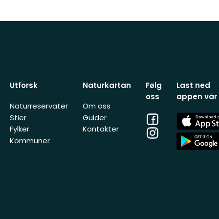
Utforsk
Naturkartan
Følg
Last ned
oss
appen vår
Naturreservater
Om oss
Facebook
App
Stier
Guider
Store
Fylker
Kontakter
Instagram
App
Kommuner
Store