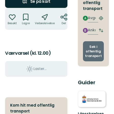
Se på kart
offentlig
transport
Handlinger
Avgang
A
Finn
Besøkt
Lagre
Veibeskrivelse
Del
nærme
holdepl
Ankomst
B
Bytt
avgang
og
ankoms
Søk i
offentlig
Værvarsel (kl. 12.00)
transport
Laster…
Guider
Kom hit med offentlig
transport
Länsstyrelsen