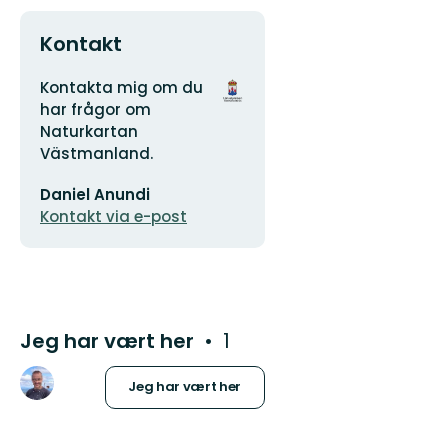
Kontakt
Adresse
Organisasjonens
Kontakta mig om du
logotype
har frågor om
Naturkartan
Västmanland.
E-
Daniel Anundi
postadresse
Kontakt via e-post
Jeg har vært her
1
Jeg har vært her