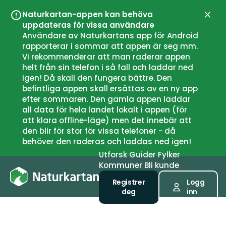
Naturkartan-appen kan behöva
Lukk
uppdateras för vissa användare
Användare av Naturkartans app för Android
rapporterar i sommar att appen är seg mm.
Vi rekommenderar att man raderar appen
helt från sin telefon i så fall och laddar ned
igen! Då skall den fungera bättre. Den
befintliga appen skall ersättas av en ny app
efter sommaren. Den gamla appen laddar
all data för hela landet lokalt i appen (för
att klara offline-läge) men det innebär att
den blir för stor för vissa telefoner - då
behöver den raderas och laddas ned igen!
Utforsk
Guider
Fylker
Kommuner
Bli kunde
Registrer
Logg
deg
inn