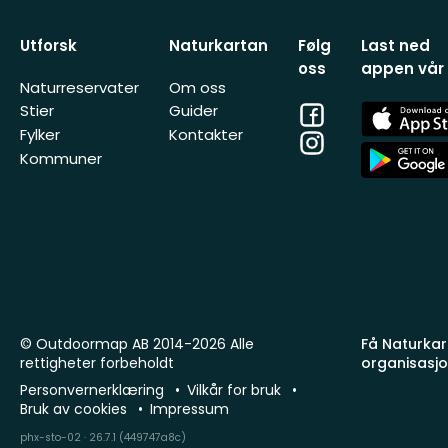
Utforsk
Naturkartan
Følg
Last ned
oss
appen vår
Naturreservater
Om oss
Facebook
App
Stier
Guider
Store
Fylker
Kontakter
Instagram
App
Kommuner
Store
© Outdoormap AB 2014-2026 Alle
Få Naturkart
rettigheter forbeholdt
organisasj
Personvernerklæring
Vilkår for bruk
Bruk av cookies
Impressum
phx-sto-02 · 26.7.1 (449747a8c)