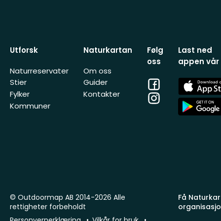
Utforsk
Naturkartan
Følg
Last ned
oss
appen vår
Naturreservater
Om oss
Facebook
App
Stier
Guider
Store
Fylker
Kontakter
Instagram
App
Kommuner
Store
© Outdoormap AB 2014-2026 Alle
Få Naturkart
rettigheter forbeholdt
organisasj
Personvernerklæring
Vilkår for bruk