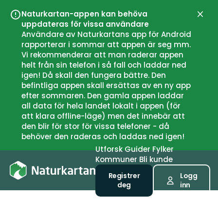
Naturkartan-appen kan behöva
Lukk
uppdateras för vissa användare
Användare av Naturkartans app för Android
rapporterar i sommar att appen är seg mm.
Vi rekommenderar att man raderar appen
helt från sin telefon i så fall och laddar ned
igen! Då skall den fungera bättre. Den
befintliga appen skall ersättas av en ny app
efter sommaren. Den gamla appen laddar
all data för hela landet lokalt i appen (för
att klara offline-läge) men det innebär att
den blir för stor för vissa telefoner - då
behöver den raderas och laddas ned igen!
Utforsk
Guider
Fylker
Kommuner
Bli kunde
Registrer
Logg
deg
inn