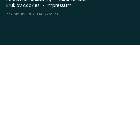
Bruk av cookies
Impressum
phx-sto-02 · 26.7.1 (449747a8c)