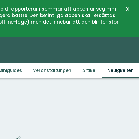
oid rapporterar i sommar att appen är seg mm.
Schli
gera bättre. Den befintliga appen skall ersättas
fline-läge) men det innebär att den blir för stor
Miniguides
Veranstaltungen
Artikel
Neuigkeiten
Karte