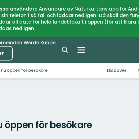
issa användare
Användare av Naturkartans app för Andr
n telefon i så fall och laddar ned igen! Då skall den fun
 all data för hela landet lokalt i appen (för att klara of
addas ned igen!
emeinden
Werde Kunde
en
Discover
 nu öppen för besökare
u öppen för besökare