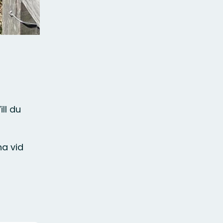
ll du
na vid