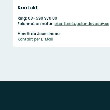
Kontakt
Adresse
Ring: 08- 590 970 00
Felanmälan natur:
ekontoret.upplandsvasby.se
E-
Henrik de Joussineau
Mail-
Adresse
Kontakt per E-Mail