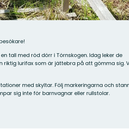
 besökare!
 en tall med röd dörr i Törnskogen. Idag leker de
iktig lurifax som är jättebra på att gömma sig. Vi
tationer med skyltar. Följ markeringarna och stan
par sig inte för barnvagnar eller rullstolar.