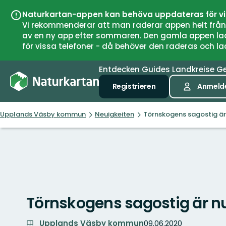
Naturkartan-appen kan behöva uppdateras för v
Vi rekommenderar att man raderar appen helt från si
av en ny app efter sommaren. Den gamla appen laddar
för vissa telefoner - då behöver den raderas och l
Entdecken
Guides
Landkreise
G
Registrieren
Anmeld
Upplands Väsby kommun
Neuigkeiten
Törnskogens sagostig är
Törnskogens sagostig är n
Upplands Väsby kommun
09.06.2020