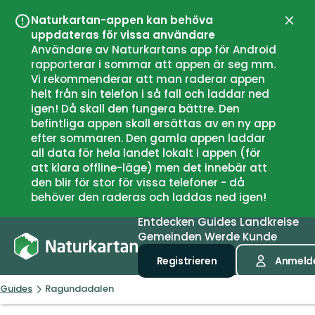
Naturkartan-appen kan behöva
Schli
uppdateras för vissa användare
Användare av Naturkartans app för Android
rapporterar i sommar att appen är seg mm.
Vi rekommenderar att man raderar appen
helt från sin telefon i så fall och laddar ned
igen! Då skall den fungera bättre. Den
befintliga appen skall ersättas av en ny app
efter sommaren. Den gamla appen laddar
all data för hela landet lokalt i appen (för
att klara offline-läge) men det innebär att
den blir för stor för vissa telefoner - då
behöver den raderas och laddas ned igen!
Entdecken
Guides
Landkreise
Gemeinden
Werde Kunde
Registrieren
Anmeld
Guides
Ragundadalen