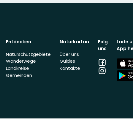
Entdecken
Naturkartan
Folg
Lade u
uns
App he
Naturschutzgebiete
Über uns
Facebook
App
Wanderwege
Guides
Store
Landkreise
Kontakte
Instagram
App
Gemeinden
Store