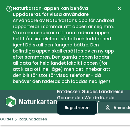
Naturkartan-appen kan behöva
Schli
uppdateras för vissa användare
Användare av Naturkartans app för Android
rapporterar i sommar att appen är seg mm.
Vi rekommenderar att man raderar appen
helt från sin telefon i så fall och laddar ned
igen! Då skall den fungera bättre. Den
befintliga appen skall ersättas av en ny app
efter sommaren. Den gamla appen laddar
all data för hela landet lokalt i appen (för
att klara offline-läge) men det innebär att
den blir för stor för vissa telefoner - då
behöver den raderas och laddas ned igen!
Entdecken
Guides
Landkreise
Gemeinden
Werde Kunde
Registrieren
Anmeld
Guides
Ragundadalen