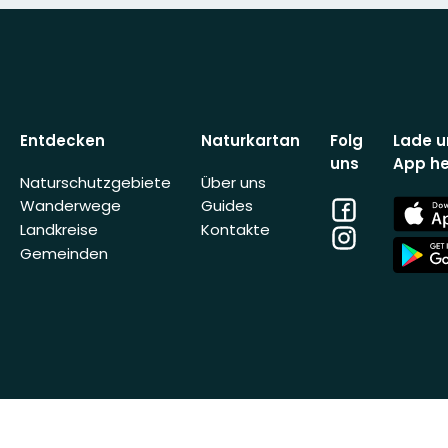
Entdecken
Naturkartan
Folg
Lade u
uns
App he
Naturschutzgebiete
Über uns
Facebook
App
Wanderwege
Guides
Store
Landkreise
Kontakte
Instagram
App
Gemeinden
Store