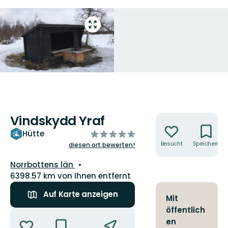
Vollbild
öffnen
Vindskydd Yraf
Aktionen
von
Hütte
5
Besucht
Speichern
diesen ort bewerten!
Sternen
Landkreis:
Norrbottens län
6398.57 km von Ihnen entfernt
Auf Karte anzeigen
Mit
öffentlich
Aktionen
en