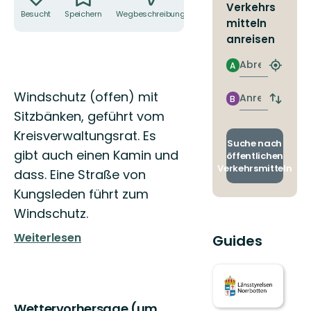
Verkehrs
Besucht
Speichern
Wegbeschreibung
Teilen
mitteln
anreisen
Abreise
A
Nächst
Halteste
Beschreibung
Windschutz (offen) mit
finden
Anreise
B
Abfahrt
Sitzbänken, geführt vom
und
Ankunft
Kreisverwaltungsrat. Es
wechse
Suche nach
gibt auch einen Kamin und
öffentlichen
Verkehrsmitteln
dass. Eine Straße von
Kungsleden führt zum
Windschutz.
Weiterlesen
Guides
Wettervorhersage (um