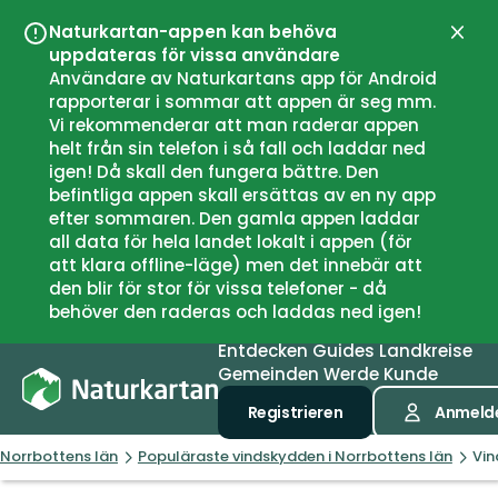
Naturkartan-appen kan behöva
Schli
uppdateras för vissa användare
Användare av Naturkartans app för Android
rapporterar i sommar att appen är seg mm.
Vi rekommenderar att man raderar appen
helt från sin telefon i så fall och laddar ned
igen! Då skall den fungera bättre. Den
befintliga appen skall ersättas av en ny app
efter sommaren. Den gamla appen laddar
all data för hela landet lokalt i appen (för
att klara offline-läge) men det innebär att
den blir för stor för vissa telefoner - då
behöver den raderas och laddas ned igen!
Entdecken
Guides
Landkreise
Gemeinden
Werde Kunde
Registrieren
Anmeld
Norrbottens län
Populäraste vindskydden i Norrbottens län
Vin