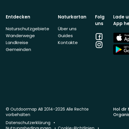
Entdecken
Naturkartan
Folg
Lade u
uns
App he
Naturschutzgebiete
Über uns
Facebook
App
Wanderwege
Guides
Store
Landkreise
Kontakte
Instagram
App
Gemeinden
Store
© Outdoormap AB 2014-2026 Alle Rechte
Hol dir
vorbehalten
Organi
Datenschutzerklärung
Nutzungsbedingungen
Cookie-Richtlinien