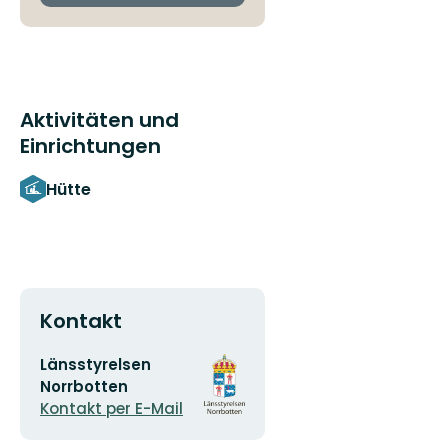
Aktivitäten und
Einrichtungen
Hütte
Kontakt
E-
Logotyp
Länsstyrelsen
Mail-
der
Norrbotten
Adresse
Organisation
Kontakt per E-Mail