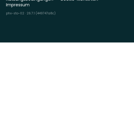
Impressum
phx-sto-02 · 26.7.1 (449747a8c)