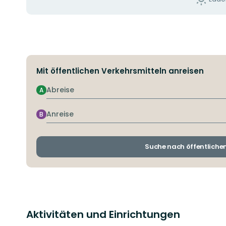
Mit öffentlichen Verkehrsmitteln anreisen
Abreise
A
Anreise
B
Suche nach öffentliche
Aktivitäten und Einrichtungen