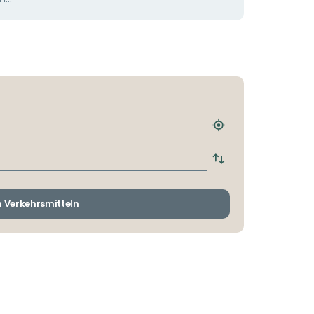
Nächstgelegene
Haltestelle
finden
Abfahrts-
und
Ankunftshaltestelle
wechseln
n Verkehrsmitteln