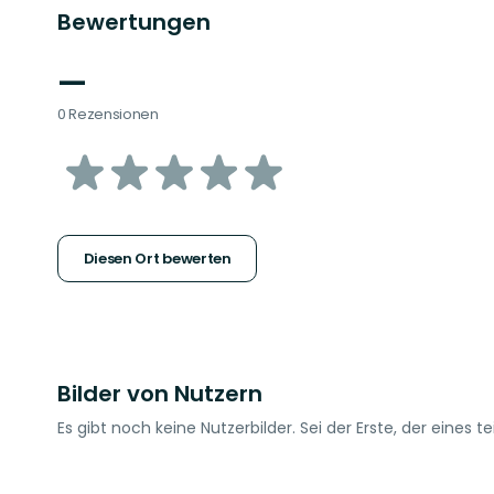
Bewertungen
—
0 Rezensionen
von
5
Sternen
Diesen Ort bewerten
Bilder von Nutzern
Es gibt noch keine Nutzerbilder. Sei der Erste, der eines tei