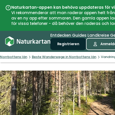
Naturkartan-appen kan behöva uppdateras för v
Vi rekommenderar att man raderar appen helt från si
av en ny app efter sommaren. Den gamla appen laddar
för vissa telefoner - då behöver den raderas och l
Entdecken
Guides
Landkreise
G
Registrieren
Anmeld
Norrbottens län
Beste Wanderwege in Norrbottens län
Vandrin