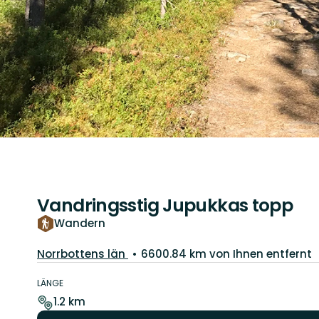
Vandringsstig Jupukkas topp
Wandern
Landkreis:
Norrbottens län
6600.84 km von Ihnen entfernt
Details
zum
LÄNGE
Weg
1.2 km