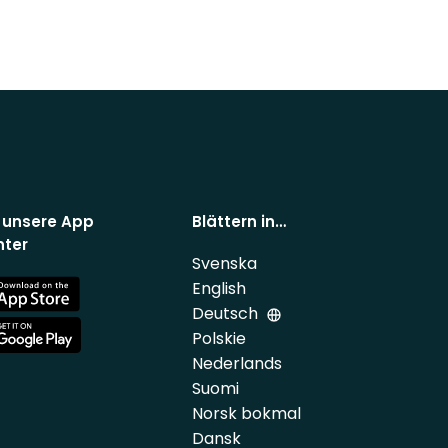
 unsere App
Blättern in…
nter
Svenska
English
e
Deutsch
Polskie
e
Nederlands
Suomi
Norsk bokmal
Dansk