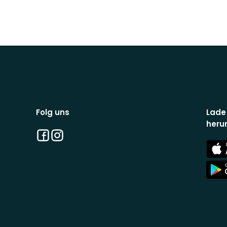
Folg uns
Lade
heru
Facebook
Instagram
App
Stor
App
Stor