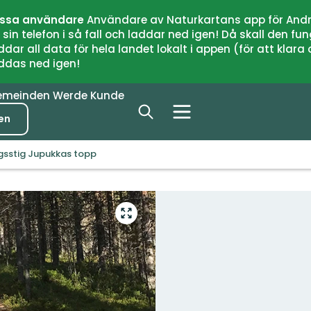
issa användare
Användare av Naturkartans app för Andr
n telefon i så fall och laddar ned igen! Då skall den fun
 all data för hela landet lokalt i appen (för att klara of
addas ned igen!
emeinden
Werde Kunde
en
gsstig Jupukkas topp
Vollbild
öffnen