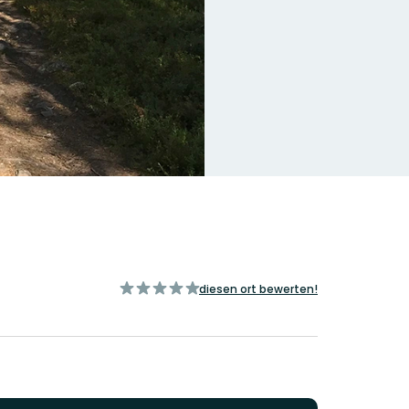
von
diesen ort bewerten!
5
Sternen