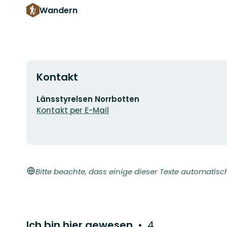
Wandern
Kontakt
E-
Länsstyrelsen Norrbotten
Mail-
Kontakt per E-Mail
Adresse
Bitte beachte, dass einige dieser Texte automatisc
Ich bin hier gewesen
4