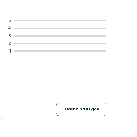
:
5
:
4
:
3
:
2
:
1
Bilder hinzufügen
lt!