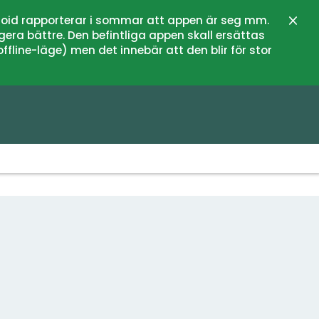
oid rapporterar i sommar att appen är seg mm.
Schli
gera bättre. Den befintliga appen skall ersättas
fline-läge) men det innebär att den blir för stor