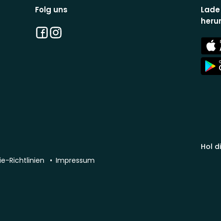
Folg uns
Lade
heru
Facebook
Instagram
App
Stor
App
Stor
Hol d
e-Richtlinien
Impressum