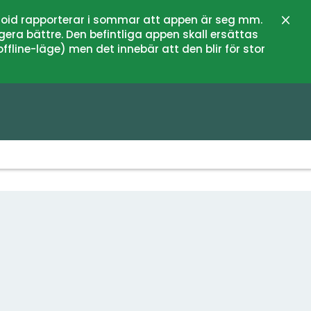
oid rapporterar i sommar att appen är seg mm.
Schli
gera bättre. Den befintliga appen skall ersättas
fline-läge) men det innebär att den blir för stor