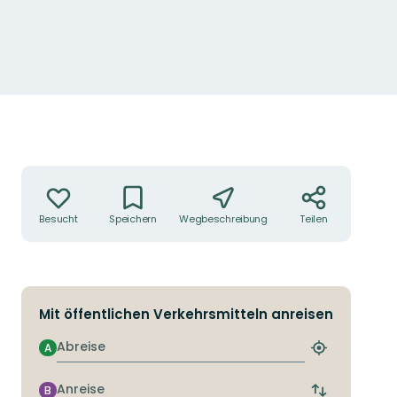
Aktionen
Besucht
Speichern
Wegbeschreibung
Teilen
Mit öffentlichen Verkehrsmitteln anreisen
Abreise
A
Nächstgeleg
Haltestelle
finden
Anreise
B
Abfahrts-