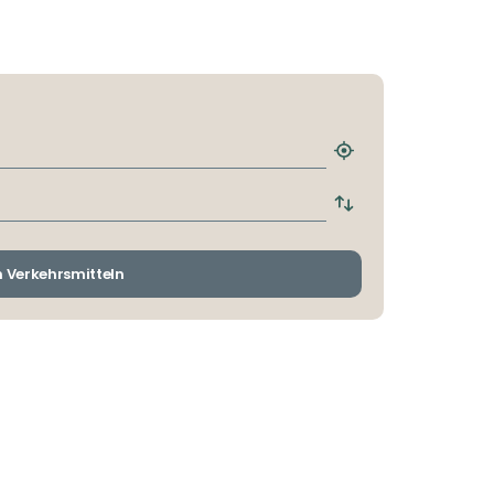
Nächstgelegene
Haltestelle
finden
Abfahrts-
und
Ankunftshaltestelle
wechseln
n Verkehrsmitteln