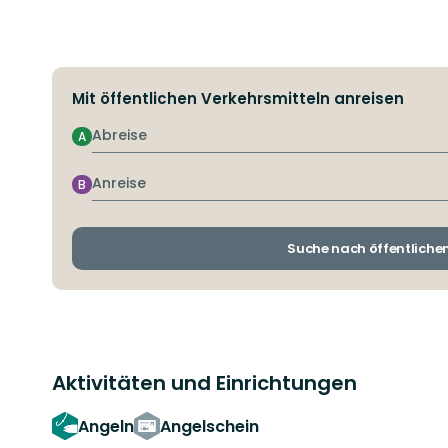
Mit öffentlichen Verkehrsmitteln anreisen
Abreise
A
Anreise
B
Suche nach öffentliche
Aktivitäten und Einrichtungen
Angeln
Angelschein