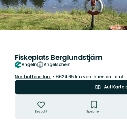
Fiskeplats Berglundstjärn
Angeln
Angelschein
Landkreis:
Norrbottens län
6624.65 km von Ihnen entfernt
Auf Karte
Aktionen
Besucht
Speichern