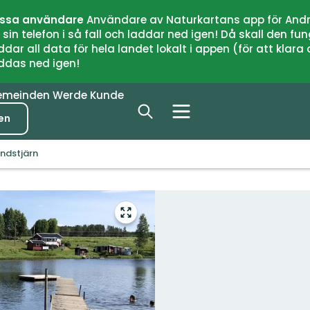
issa användare
Användare av Naturkartans app för Andr
n telefon i så fall och laddar ned igen! Då skall den fun
 all data för hela landet lokalt i appen (för att klara of
addas ned igen!
emeinden
Werde Kunde
en
undstjärn
Vollbild
öffnen