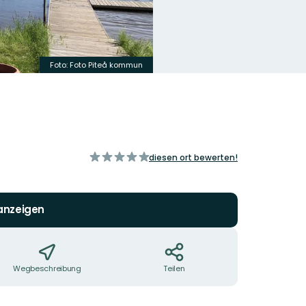
Foto: Foto Piteå kommun
von
diesen ort bewerten!
5
Sternen
 anzeigen
Wegbeschreibung
Teilen