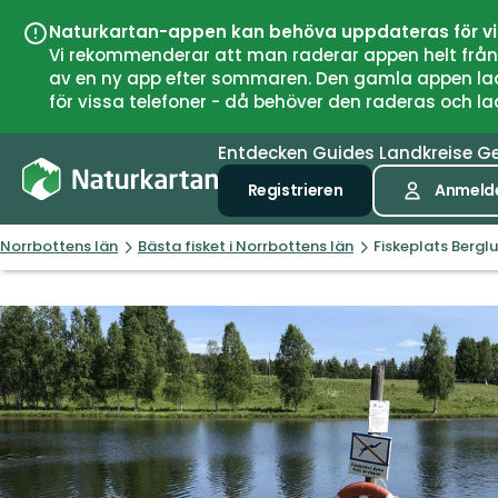
Naturkartan-appen kan behöva uppdateras för v
Vi rekommenderar att man raderar appen helt från si
av en ny app efter sommaren. Den gamla appen laddar
för vissa telefoner - då behöver den raderas och l
Entdecken
Guides
Landkreise
G
Registrieren
Anmeld
Norrbottens län
Bästa fisket i Norrbottens län
Fiskeplats Bergl