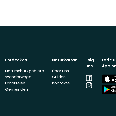
Entdecken
Naturkartan
Folg
Lade u
uns
App he
Naturschutzgebiete
Über uns
Facebook
App
Wanderwege
Guides
Store
Landkreise
Kontakte
Instagram
App
Gemeinden
Store