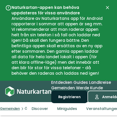
Naturkartan-appen kan behöva
Schli
uppdateras för vissa användare
Användare av Naturkartans app för Android
rapporterar i sommar att appen är seg mm.
Vi rekommenderar att man raderar appen
helt från sin telefon i så fall och laddar ned
igen! Då skall den fungera bättre. Den
befintliga appen skall ersättas av en ny app
efter sommaren. Den gamla appen laddar
all data för hela landet lokalt i appen (för
att klara offline-läge) men det innebär att
den blir för stor för vissa telefoner - då
behöver den raderas och laddas ned igen!
Entdecken
Guides
Landkreise
Gemeinden
Werde Kunde
Registrieren
Anmeld
Discover
Miniguides
Veranstaltunge
Gemeinden
Örkelljunga