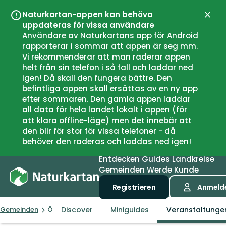
Naturkartan-appen kan behöva
Schli
uppdateras för vissa användare
Användare av Naturkartans app för Android
rapporterar i sommar att appen är seg mm.
Vi rekommenderar att man raderar appen
helt från sin telefon i så fall och laddar ned
igen! Då skall den fungera bättre. Den
befintliga appen skall ersättas av en ny app
efter sommaren. Den gamla appen laddar
all data för hela landet lokalt i appen (för
att klara offline-läge) men det innebär att
den blir för stor för vissa telefoner - då
behöver den raderas och laddas ned igen!
Entdecken
Guides
Landkreise
Gemeinden
Werde Kunde
Registrieren
Anmeld
Discover
Miniguides
Veranstaltunge
Gemeinden
Örkelljunga