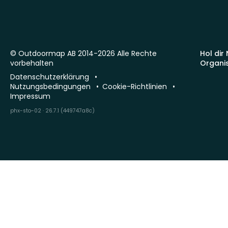
© Outdoormap AB 2014-2026 Alle Rechte
Hol dir
vorbehalten
Organi
Datenschutzerklärung
Nutzungsbedingungen
Cookie-Richtlinien
Impressum
phx-sto-02 · 26.7.1 (449747a8c)