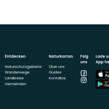
Entdecken
Naturkartan
Folg
Lade u
uns
App he
Naturschutzgebiete
Über uns
Facebook
App
Wanderwege
Guides
Store
Landkreise
Kontakte
Instagram
App
Gemeinden
Store