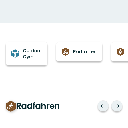
Kategorien
Outdoor
Radfahren
Gym
Radfahren