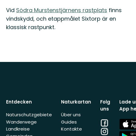
Vid
Södra Murstenstjärnens rastplats
finns
vindskydd, och etappmålet Sixtorp är en
klassisk rastpunkt.
Entdecken
Naturkartan
Folg
Lade u
uns
App he
Naturschutzgebiete
Über uns
Facebook
App
Wanderwege
Guides
Store
Landkreise
Kontakte
Instagram
App