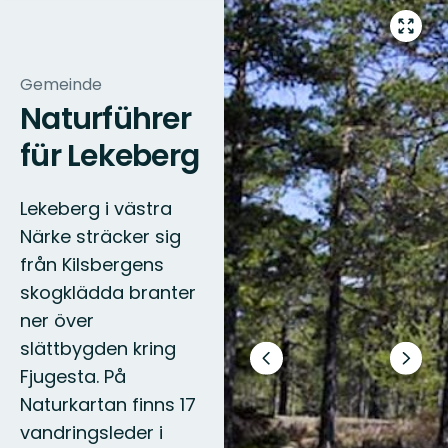
Vollbi
öffne
Gemeinde
Naturführer
für Lekeberg
Lekeberg i västra
Närke sträcker sig
från Kilsbergens
skogklädda branter
ner över
slättbygden kring
Vorheriger
Nächs
Fjugesta. På
Slide
Slide
Naturkartan finns 17
vandringsleder i