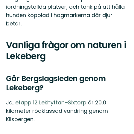
iordningställda platser, och tänk på att hålla
hunden kopplad i hagmarkerna där djur
betar.
Vanliga frågor om naturen i
Lekeberg
Går Bergslagsleden genom
Lekeberg?
Ja,
etapp 12 Lekhyttan–Sixtorp
är 20,0
kilometer rödklassad vandring genom
Kilsbergen.