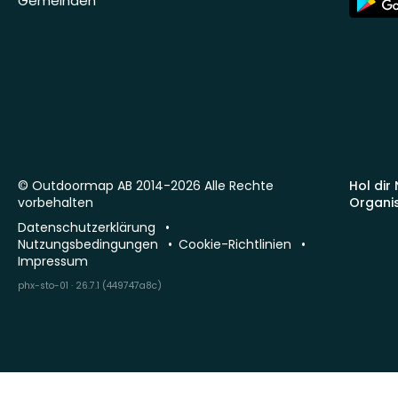
Gemeinden
Store
© Outdoormap AB 2014-2026 Alle Rechte
Hol dir
vorbehalten
Organi
Datenschutzerklärung
Nutzungsbedingungen
Cookie-Richtlinien
Impressum
phx-sto-01 · 26.7.1 (449747a8c)