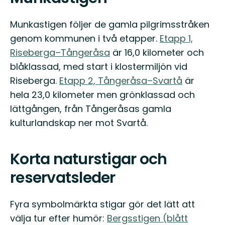
Munkastigen följer de gamla pilgrimsstråken
genom kommunen i två etapper.
Etapp 1,
Riseberga–Tångeråsa
är 16,0 kilometer och
blåklassad, med start i klostermiljön vid
Riseberga.
Etapp 2, Tångeråsa–Svartå
är
hela 23,0 kilometer men grönklassad och
lättgången, från Tångeråsas gamla
kulturlandskap ner mot Svartå.
Korta naturstigar och
reservatsleder
Fyra symbolmärkta stigar gör det lätt att
välja tur efter humör:
Bergsstigen (blått