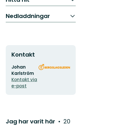
Nedladdningar
Kontakt
E-
Organisationens
Johan
postadress
logotyp
Karlström
Kontakt via
e-post
Jag har varit här
20