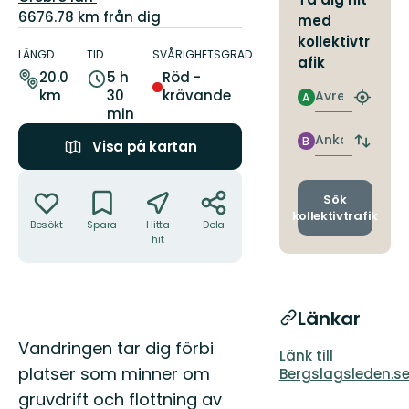
6676.78 km från dig
med
Information
kollektivtr
om
LÄNGD
TID
SVÅRIGHETSGRAD
afik
leden
20.0
5 h
Röd -
km
30
krävande
Avresa
A
Hitta
min
närmas
hållpla
Ankomst
B
Visa på kartan
Byt
avgång
Åtgärder
och
ankomst
Sök
kollektivtrafik
Besökt
Spara
Hitta
Dela
hit
Länkar
Beskrivning
Vandringen tar dig förbi
Länk till
platser som minner om
Bergslagsleden.s
gruvdrift och flottning av