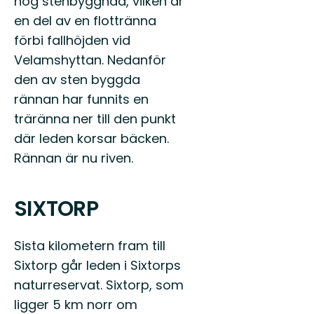
hög stenbyggnad, vilken är
en del av en flottränna
förbi fallhöjden vid
Velamshyttan. Nedanför
den av sten byggda
rännan har funnits en
träränna ner till den punkt
där leden korsar bäcken.
Rännan är nu riven.
SIXTORP
Sista kilometern fram till
Sixtorp går leden i Sixtorps
naturreservat. Sixtorp, som
ligger 5 km norr om