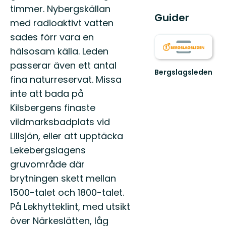
timmer. Nybergskällan
Guider
med radioaktivt vatten
sades förr vara en
hälsosam källa. Leden
passerar även ett antal
Bergslagsleden
fina naturreservat. Missa
Välkommen
till
inte att bada på
Bergslagsleden!
Kilsbergens finaste
vildmarksbadplats vid
Lillsjön, eller att upptäcka
Lekebergslagens
gruvområde där
brytningen skett mellan
1500-talet och 1800-talet.
På Lekhytteklint, med utsikt
över Närkeslätten, låg