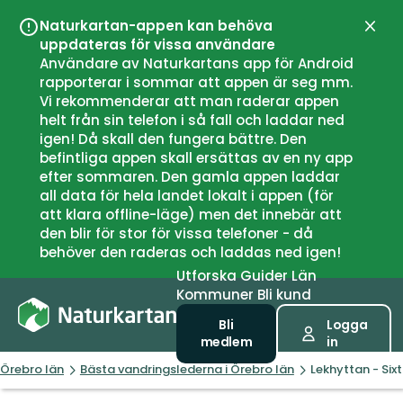
Naturkartan-appen kan behöva
Stän
uppdateras för vissa användare
Användare av Naturkartans app för Android
rapporterar i sommar att appen är seg mm.
Vi rekommenderar att man raderar appen
helt från sin telefon i så fall och laddar ned
igen! Då skall den fungera bättre. Den
befintliga appen skall ersättas av en ny app
efter sommaren. Den gamla appen laddar
all data för hela landet lokalt i appen (för
att klara offline-läge) men det innebär att
den blir för stor för vissa telefoner - då
behöver den raderas och laddas ned igen!
Utforska
Guider
Län
Kommuner
Bli kund
Bli
Logga
medlem
in
Örebro län
Bästa vandringslederna i Örebro län
Lekhyttan - Six