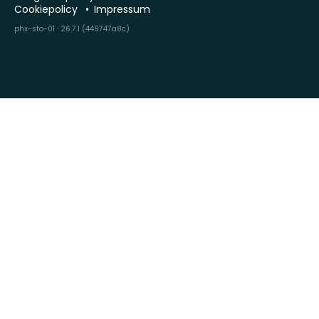
Cookiepolicy
Impressum
phx-sto-01 · 26.7.1 (449747a8c)