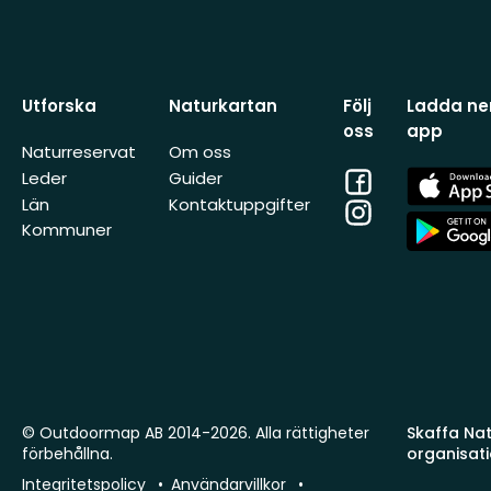
Utforska
Naturkartan
Följ
Ladda ner
oss
app
Naturreservat
Om oss
Facebook
App
Leder
Guider
Store
Län
Kontaktuppgifter
Instagram
App
Kommuner
Store
© Outdoormap AB 2014-2026. Alla rättigheter
Skaffa Natu
förbehållna.
organisat
Integritetspolicy
Användarvillkor