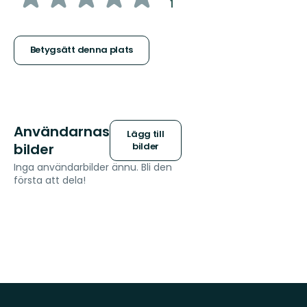
:
1
5
stjärnor
Betygsätt denna plats
Användarnas
Lägg till
bilder
bilder
Inga användarbilder ännu. Bli den
första att dela!