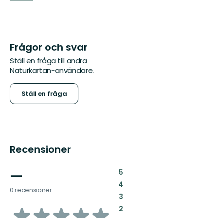
Frågor och svar
Ställ en fråga till andra
Naturkartan-användare.
Ställ en fråga
Recensioner
—
:
5
:
4
0 recensioner
:
3
av
:
2