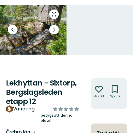
Gå
till
helskärmsläge
Föregående
Nästa
bild
bildspel
Lekhyttan - Sixtorp,
Åtgärder
Bergslagsleden
Besökt
Spara
Hitt
etapp 12
hit
av
Vandring
5
betygsätt denna
plats!
stjärnor
Län:
Örebro län
Ta dig hit