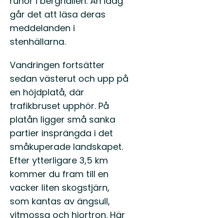
runor i berghällen. Än idag
går det att läsa deras
meddelanden i
stenhällarna.
Vandringen fortsätter
sedan västerut och upp på
en höjdplatå, där
trafikbruset upphör. På
platån ligger små sanka
partier insprängda i det
småkuperade landskapet.
Efter ytterligare 3,5 km
kommer du fram till en
vacker liten skogstjärn,
som kantas av ängsull,
vitmossa och hjortron. Här