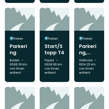
Armast
ärvi
leder
Parken
Parken
Parken
Parkeri
Start/S
Parkeri
ng
topp T4
ng,
Abborrt
Gemeinde:
Gemeinde:
Gemeinde:
Boden
Pajala
Gällivare
järn
6598.39 km
6608.86 km
6514.25 km
von Ihnen
von Ihnen
von Ihnen
entfernt
entfernt
entfernt