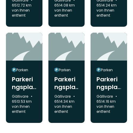
Gällivare
Gällivare
Gällivare
lan
tsrunda
Abborrt
6512.72 km
6514.08 km
6514.24 km
von Ihnen
von Ihnen
von Ihnen
n
järn
entfernt
entfernt
entfernt
Parken
Parken
Parken
Parkeri
Parkeri
Parkeri
ngsplat
ngsplat
ngsplat
s-
s-
s-
Gemeinde:
Gemeinde:
Gemeinde:
Gällivare
Gällivare
Gällivare
Djävuls
Nuolajä
Nuolajä
6513.53 km
6514.34 km
6514.16 km
von Ihnen
von Ihnen
von Ihnen
klyftan
rvi
rvi
entfernt
entfernt
entfernt