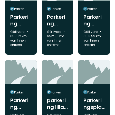
Parken
Parken
Parken
Parkeri
Parkeri
Parkeri
ng
ng
ng
Dalstug
Toppst
Dundre
Gemeinde:
Gemeinde:
Gemeinde:
Gällivare
Gällivare
Gällivare
an
ugan
t
6510.12 km
6512.36 km
6513.59 km
von Ihnen
von Ihnen
von Ihnen
entfernt
entfernt
entfernt
Parken
Parken
Parken
Parkeri
parkeri
Parkeri
ng
ng lilla
ngsplat
Björnfäl
Lassare
s-
Gemeinde:
Gemeinde:
Gemeinde: