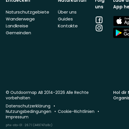
Entdecken
Naturkartan
Folg
Lade u
uns
App he
Naturschutzgebiete
Über uns
Facebook
App
Wanderwege
Guides
Store
Landkreise
Kontakte
Instagram
App
Gemeinden
Store
© Outdoormap AB 2014-2026 Alle Rechte
Hol dir
vorbehalten
Organi
Datenschutzerklärung
Nutzungsbedingungen
Cookie-Richtlinien
Impressum
phx-sto-01 · 26.7.1 (449747a8c)