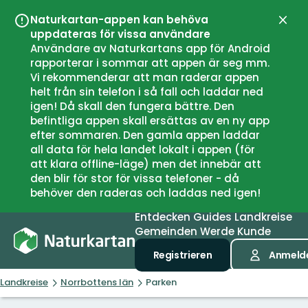
Naturkartan-appen kan behöva
Schli
uppdateras för vissa användare
Användare av Naturkartans app för Android
rapporterar i sommar att appen är seg mm.
Vi rekommenderar att man raderar appen
helt från sin telefon i så fall och laddar ned
igen! Då skall den fungera bättre. Den
befintliga appen skall ersättas av en ny app
efter sommaren. Den gamla appen laddar
all data för hela landet lokalt i appen (för
att klara offline-läge) men det innebär att
den blir för stor för vissa telefoner - då
behöver den raderas och laddas ned igen!
Entdecken
Guides
Landkreise
Gemeinden
Werde Kunde
Registrieren
Anmeld
Landkreise
Norrbottens län
Parken