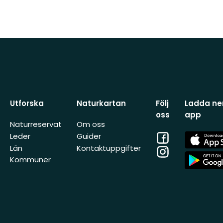
Utforska
Naturkartan
Följ
Ladda ner
oss
app
Naturreservat
Om oss
Facebook
App
Leder
Guider
Store
Län
Kontaktuppgifter
Instagram
App
Kommuner
Store