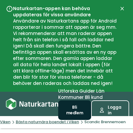
Naturkartan-appen kan behöva
Stän
uppdateras för vissa användare
Användare av Naturkartans app för Android
rapporterar i sommar att appen är seg mm.
Vi rekommenderar att man raderar appen
helt från sin telefon i så fall och laddar ned
igen! Då skall den fungera bättre. Den
befintliga appen skall ersättas av en ny app
efter sommaren. Den gamla appen laddar
all data för hela landet lokalt i appen (för
att klara offline-läge) men det innebär att
den blir för stor för vissa telefoner - då
behöver den raderas och laddas ned igen!
Utforska
Guider
Län
Kommuner
Bli kund
Bli
Logga
medlem
in
Viken
Bästa naturnära boendet i Viken
Scandic Brennemoen