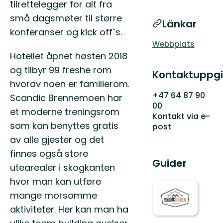
tilrettelegger for alt fra
små dagsmøter til større
Länkar
konferanser og kick off`s.
Webbplats
Hotellet åpnet høsten 2018
og tilbyr 99 freshe rom
Kontaktuppgi
hvorav noen er familierom.
+47 64 87 90
Scandic Brennemoen har
00
et moderne treningsrom
Kontakt via e-
som kan benyttes gratis
post
av alle gjester og det
finnes også store
Guider
utearealer i skogkanten
hvor man kan utføre
mange morsomme
aktiviteter. Her kan man ha