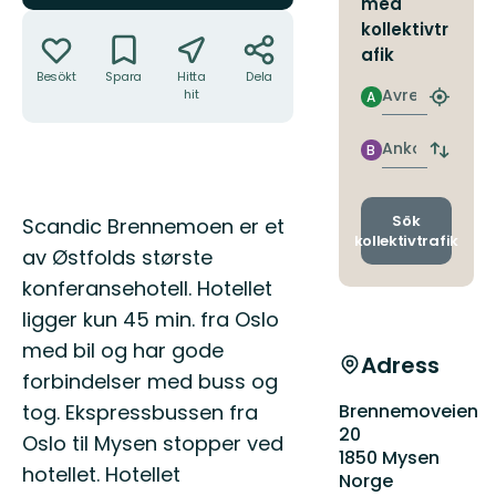
med
Åtgärder
kollektivtr
afik
Besökt
Spara
Hitta
Dela
Avresa
hit
A
Hitta
närmas
hållpla
Ankomst
B
Byt
avgång
och
ankomst
Beskrivning
Sök
Scandic Brennemoen er et
kollektivtrafik
av Østfolds største
konferansehotell. Hotellet
ligger kun 45 min. fra Oslo
med bil og har gode
Adress
forbindelser med buss og
tog. Ekspressbussen fra
Brennemoveien
20
Oslo til Mysen stopper ved
1850 Mysen
hotellet. Hotellet
Norge