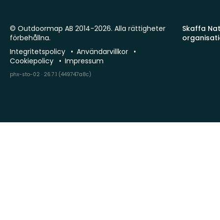
© Outdoormap AB 2014-2026. Alla rättigheter
Skaffa Natu
förbehållna.
organisat
Integritetspolicy
Användarvillkor
Cookiepolicy
Impressum
phx-sto-02 · 26.7.1 (449747a8c)