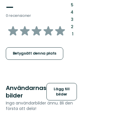
—
:
5
:
4
0 recensioner
:
3
av
:
2
:
1
5
stjärnor
Betygsätt denna plats
Användarnas
Lägg till
bilder
bilder
Inga användarbilder ännu. Bli den
första att dela!