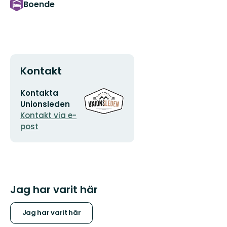
Boende
Kontakt
E-
Organisationens
Kontakta
postadress
logotyp
Unionsleden
Kontakt via e-
post
Jag har varit här
Jag har varit här