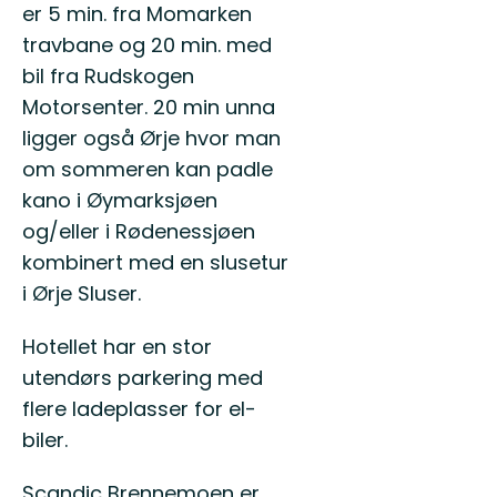
er 5 min. fra Momarken
travbane og 20 min. med
bil fra Rudskogen
Motorsenter. 20 min unna
ligger også Ørje hvor man
om sommeren kan padle
kano i Øymarksjøen
og/eller i Rødenessjøen
kombinert med en slusetur
i Ørje Sluser.
Hotellet har en stor
utendørs parkering med
flere ladeplasser for el-
biler.
Scandic Brennemoen er