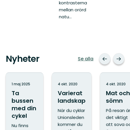
kontrasterna
mellan orörd
natu...
Nyheter
Se alla
1 maj 2025
4 okt. 2020
4 okt. 2020
Ta
Varierat
Mat och
bussen
landskap
sömn
med din
När du cyklar
På resan ä
cykel
Unionsleden
det viktigt
kommer du
att sova o
Nu finns