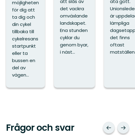
att slås av
äta gott.
möjligheten
det vackra
Unionslede
för dig att
omväxlande
är uppdelad
ta dig och
landskapet.
lämpliga
din cykel
Ena stunden
dagsetapp
tillbaka till
cyklar du
det finns
cykelresans
genom byar,
oftast
startpunkt
i näst...
matställen.
eller ta
bussen en
del av
vägen...
Frågor och svar