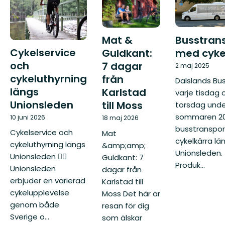
Busstran
Mat &
Cykelservice
med cyke
Guldkant:
och
7 dagar
2 maj 2025
cykeluthyrning
från
Dalslands Bus
längs
Karlstad
varje tisdag 
Unionsleden
till Moss
torsdag unde
sommaren 20
10 juni 2026
18 maj 2026
busstranspo
Cykelservice och
Mat
cykelkärra lä
cykeluthyrning längs
&amp;amp;
Unionsleden.
Unionsleden 🚴‍♂️
Guldkant: 7
Produk...
Unionsleden
dagar från
erbjuder en varierad
Karlstad till
cykelupplevelse
Moss Det här är
genom både
resan för dig
Sverige o...
som älskar