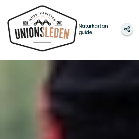
Unionsleden
Naturkartan
Dela
guide