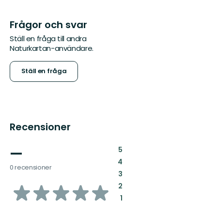
Frågor och svar
Ställ en fråga till andra
Naturkartan-användare.
Ställ en fråga
Recensioner
—
:
5
:
4
0 recensioner
:
3
av
:
2
:
1
5