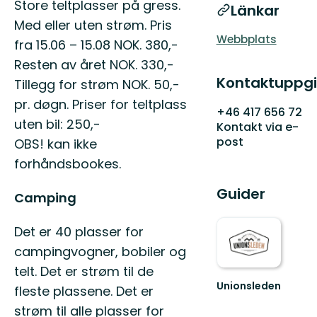
Store teltplasser på gress.
Länkar
Med eller uten strøm. Pris
Webbplats
fra 15.06 – 15.08 NOK. 380,-
Resten av året NOK. 330,-
Kontaktuppgi
Tillegg for strøm NOK. 50,-
pr. døgn. Priser for teltplass
+46 417 656 72
uten bil: 250,-
Kontakt via e-
post
OBS! kan ikke
forhåndsbookes.
Guider
Camping
Det er 40 plasser for
campingvogner, bobiler og
telt. Det er strøm til de
Unionsleden
fleste plassene. Det er
strøm til alle plasser for