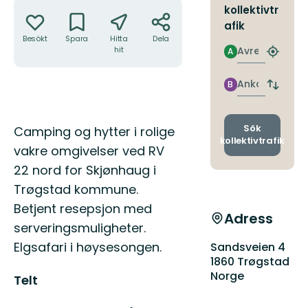
Åtgärder
kollektivtr
afik
Besökt
Spara
Hitta
Dela
Avresa
hit
A
Hitta
närmas
hållpla
Ankomst
B
Byt
avgång
och
ankomst
Beskrivning
Sök
Camping og hytter i rolige
kollektivtrafik
vakre omgivelser ved RV
22 nord for Skjønhaug i
Trøgstad kommune.
Betjent resepsjon med
Adress
serveringsmuligheter.
Elgsafari i høysesongen.
Sandsveien 4
1860 Trøgstad
Norge
Telt