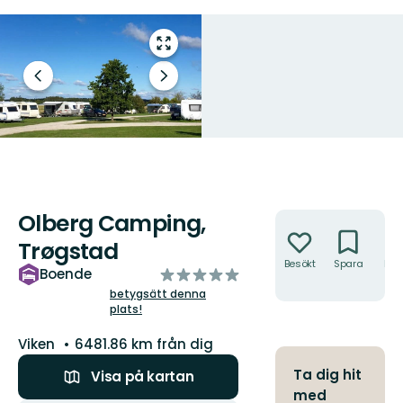
Gå
till
helskärmsläge
Föregående
Nästa
bild
bildspel
Olberg Camping,
Åtgärder
Trøgstad
Besökt
Spara
Hitt
av
Boende
hit
5
betygsätt denna
plats!
stjärnor
Län:
Viken
6481.86 km från dig
Ta dig hit
Visa på kartan
med