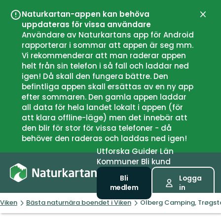
Naturkartan-appen kan behöva
Stän
uppdateras för vissa användare
Användare av Naturkartans app för Android
rapporterar i sommar att appen är seg mm.
Vi rekommenderar att man raderar appen
helt från sin telefon i så fall och laddar ned
igen! Då skall den fungera bättre. Den
befintliga appen skall ersättas av en ny app
efter sommaren. Den gamla appen laddar
all data för hela landet lokalt i appen (för
att klara offline-läge) men det innebär att
den blir för stor för vissa telefoner - då
behöver den raderas och laddas ned igen!
Utforska
Guider
Län
Kommuner
Bli kund
Bli
Logga
medlem
in
Viken
Bästa naturnära boendet i Viken
Olberg Camping, Trøgst