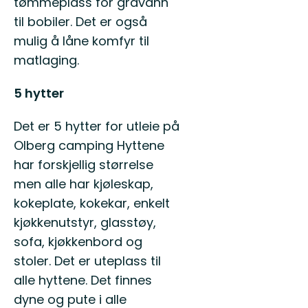
tømmeplass for gråvann
til bobiler. Det er også
mulig å låne komfyr til
matlaging.
5 hytter
Det er 5 hytter for utleie på
Olberg camping Hyttene
har forskjellig størrelse
men alle har kjøleskap,
kokeplate, kokekar, enkelt
kjøkkenutstyr, glasstøy,
sofa, kjøkkenbord og
stoler. Det er uteplass til
alle hyttene. Det finnes
dyne og pute i alle