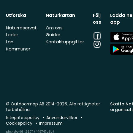
Utforska
Naturkartan
Följ
Ladda ner
oss
app
Naturreservat
Om oss
Facebook
App
Leder
Guider
Store
Län
Kontaktuppgifter
Instagram
App
Kommuner
Store
© Outdoormap AB 2014-2026. Alla rättigheter
Skaffa Natu
förbehållna.
organisat
Integritetspolicy
Användarvillkor
Cookiepolicy
Impressum
phx-sto-01 · 26.7.1 (449747a8c)