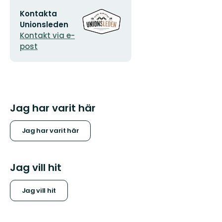
E-
Organisationens
Kontakta
postadress
logotyp
Unionsleden
Kontakt via e-
post
Jag har varit här
Jag har varit här
Jag vill hit
Jag vill hit