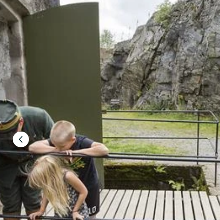
Föregående
bild