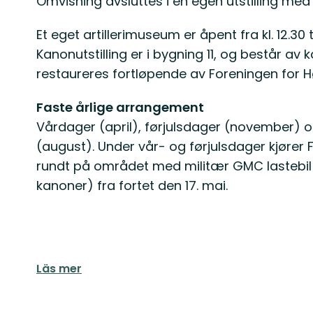
Omvisning avsluttes i en egen utstilling me
Et eget artillerimuseum er åpent fra kl. 12.30 t
Kanonutstilling er i bygning 11, og består av 
restaureres fortløpende av Foreningen for Hø
Faste årlige arrangement
Vårdager (april), førjulsdager (november) og
(august). Under vår- og førjulsdager kjører
rundt på området med militær GMC lastebil 
kanoner) fra fortet den 17. mai.
Läs mer