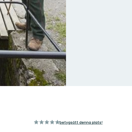
av
betygsätt denna plats!
5