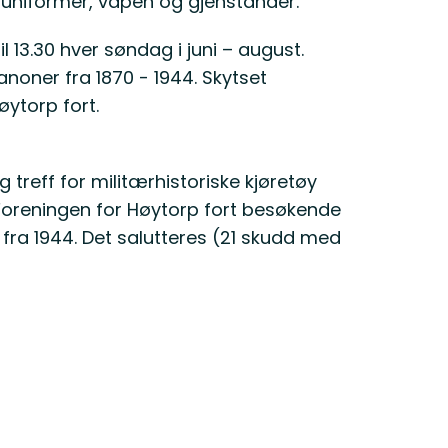
d uniformer, våpen og gjenstander.
il 13.30 hver søndag i juni – august.
kanoner fra 1870 - 1944. Skytset
ytorp fort.
 treff for militærhistoriske kjøretøy
 Foreningen for Høytorp fort besøkende
fra 1944. Det salutteres (21 skudd med