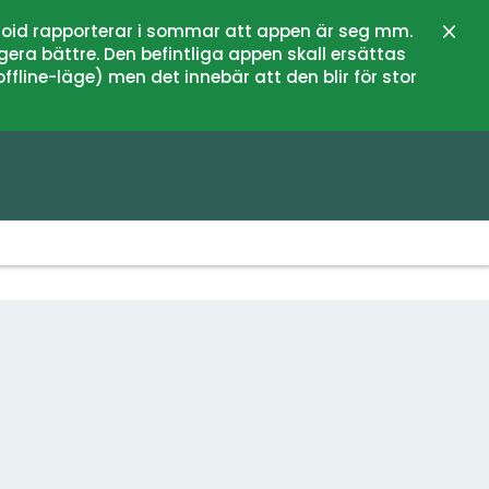
oid rapporterar i sommar att appen är seg mm.
Stän
gera bättre. Den befintliga appen skall ersättas
fline-läge) men det innebär att den blir för stor