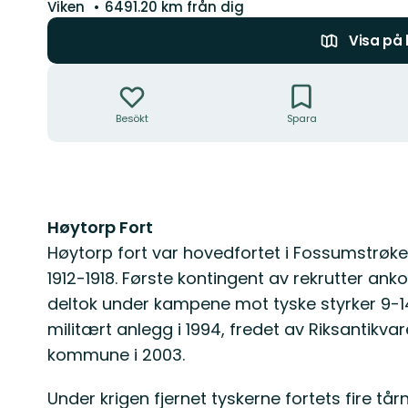
Län:
Viken
6491.20 km från dig
Visa på
Åtgärder
Besökt
Spara
Beskrivning
Høytorp Fort
Høytorp fort var hovedfortet i Fossumstrøket
1912-1918. Første kontingent av rekrutter anko
deltok under kampene mot tyske styrker 9-14.
militært anlegg i 1994, fredet av Riksantikvar
kommune i 2003.
Under krigen fjernet tyskerne fortets fire t