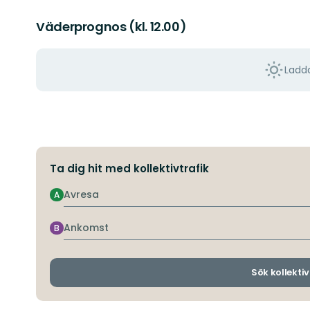
Väderprognos (kl. 12.00)
Ladda
Ta dig hit med kollektivtrafik
Avresa
A
Ankomst
B
Sök kollektiv