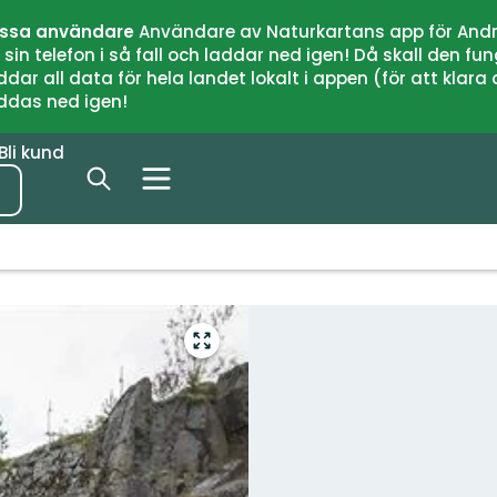
issa användare
Användare av Naturkartans app för Andr
n telefon i så fall och laddar ned igen! Då skall den fun
 all data för hela landet lokalt i appen (för att klara of
addas ned igen!
Bli kund
Gå
till
helskärmsläge