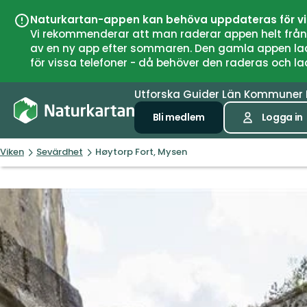
Naturkartan-appen kan behöva uppdateras för v
Vi rekommenderar att man raderar appen helt från si
av en ny app efter sommaren. Den gamla appen laddar
för vissa telefoner - då behöver den raderas och l
Utforska
Guider
Län
Kommuner
Bli medlem
Logga in
Viken
Sevärdhet
Høytorp Fort, Mysen