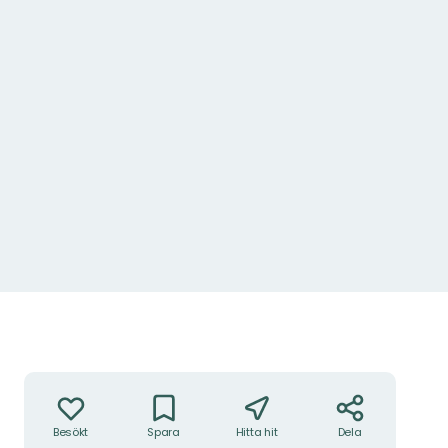
Foto: Høytorp Fort
Åtgärder
Besökt
Spara
Hitta hit
Dela