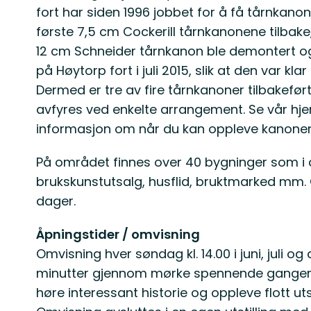
fort har siden 1996 jobbet for å få tårnkanon
første 7,5 cm Cockerill tårnkanonene tilbake,
12 cm Schneider tårnkanon ble demontert og 
på Høytorp fort i juli 2015, slik at den var kla
Dermed er tre av fire tårnkanoner tilbakefør
avfyres ved enkelte arrangement. Se vår h
informasjon om når du kan oppleve kanonen
På området finnes over 40 bygninger som i 
brukskunstutsalg, husflid, bruktmarked mm. 
dager.
Åpningstider / omvisning
Omvisning hver søndag kl. 14.00 i juni, juli og
minutter gjennom mørke spennende ganger, 
høre interessant historie og oppleve flott uts