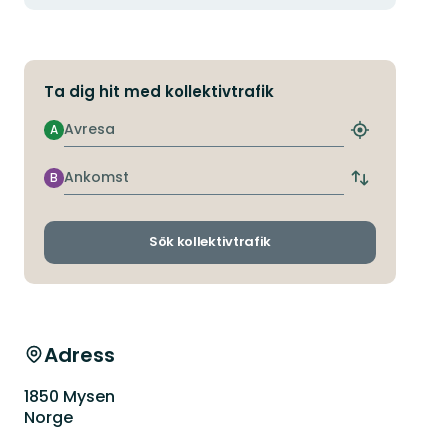
Ta dig hit med kollektivtrafik
Avresa
A
Hitta
närmaste
hållplats
Ankomst
B
Byt
avgångs-
och
ankomsthållp
Sök kollektivtrafik
Adress
1850 Mysen
Norge