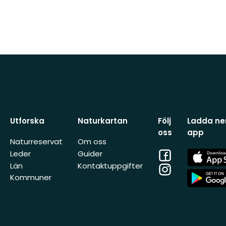
Utforska
Naturkartan
Följ
Ladda ner
oss
app
Naturreservat
Om oss
Facebook
App
Leder
Guider
Store
Län
Kontaktuppgifter
Instagram
App
Kommuner
Store