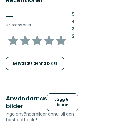
Recensioner
—
:
5
:
4
0 recensioner
:
3
av
:
2
:
1
5
stjärnor
Betygsätt denna plats
Användarnas
Lägg till
bilder
bilder
Inga användarbilder ännu. Bli den
första att dela!