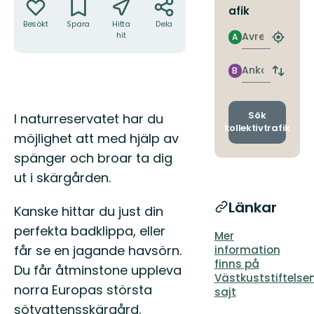
afik
Besökt
Spara
Hitta
Dela
Avresa
hit
A
Hitta
närmas
hållpla
Ankomst
B
Byt
avgång
och
ankomst
Beskrivning
Sök
I naturreservatet har du
kollektivtrafik
möjlighet att med hjälp av
spänger och broar ta dig
ut i skärgården.
Länkar
Kanske hittar du just din
perfekta badklippa, eller
Mer
får se en jagande havsörn.
information
finns på
Du får åtminstone uppleva
Västkuststiftelse
norra Europas största
sajt
sötvattensskärgård.