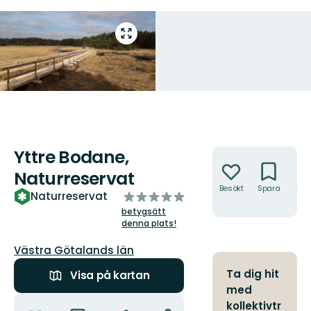
Gå
till
helskärmsläge
Yttre Bodane,
Åtgärder
Naturreservat
Besökt
Spara
Hitt
av
Naturreservat
hit
5
betygsätt
stjärnor
denna plats!
Län:
Västra Götalands län
Ta dig hit
Visa på kartan
med
Åtgärder
kollektivtr