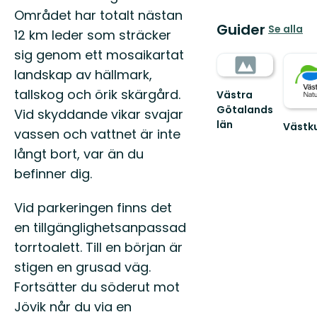
Området har totalt nästan
Guider
Se alla
12 km leder som sträcker
sig genom ett mosaikartat
landskap av hällmark,
tallskog och örik skärgård.
Västra
Götalands
Vid skyddande vikar svajar
län
Västku
vassen och vattnet är inte
Naturv
långt bort, var än du
och
friluftsl
befinner dig.
i
Västsve
Vid parkeringen finns det
värn...
en tillgänglighetsanpassad
torrtoalett. Till en början är
stigen en grusad väg.
Fortsätter du söderut mot
Jövik når du via en