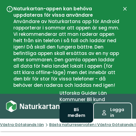
Naturkartan-appen kan behöva
Stän
uppdateras för vissa användare
Användare av Naturkartans app för Android
rapporterar i sommar att appen är seg mm.
Vi rekommenderar att man raderar appen
helt från sin telefon i så fall och laddar ned
igen! Då skall den fungera bättre. Den
befintliga appen skall ersättas av en ny app
efter sommaren. Den gamla appen laddar
all data för hela landet lokalt i appen (för
att klara offline-läge) men det innebär att
den blir för stor för vissa telefoner - då
behöver den raderas och laddas ned igen!
Utforska
Guider
Län
Kommuner
Bli kund
Bli
Logga
medlem
in
Västra Götalands län
Bästa naturreservaten i Västra Götalands 