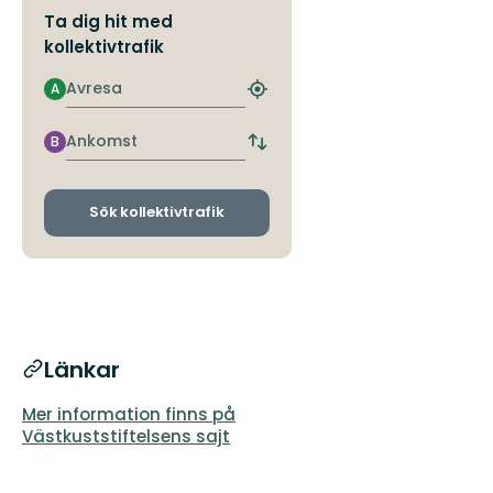
Ta dig hit med
kollektivtrafik
Avresa
A
Hitta
närmaste
hållplats
Ankomst
B
Byt
avgångs-
och
ankomsthållplatser
Sök kollektivtrafik
Länkar
Mer information finns på
Västkuststiftelsens sajt