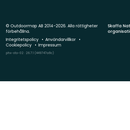
© Outdoormap AB 2014-2026. Alla rättigheter
Skaffa Natu
förbehållna.
organisat
Integritetspolicy
Användarvillkor
Cookiepolicy
Impressum
phx-sto-02 · 26.7.1 (449747a8c)