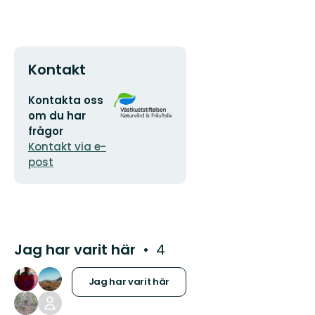
Kontakt
E-
Organisationens
Kontakta oss
postadress
logotyp
om du har
frågor
Kontakt via e-
post
Jag har varit här
4
Jag har varit här