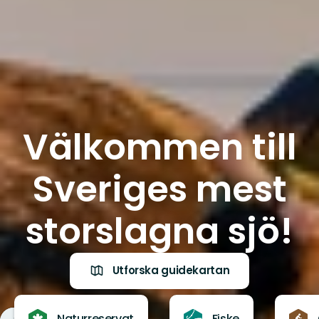
Välkommen till
Sveriges mest
storslagna sjö!
Utforska guidekartan
Naturreservat
Fiske