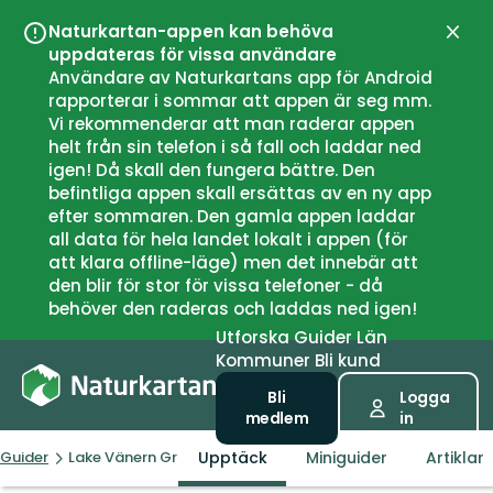
Naturkartan-appen kan behöva
Stän
uppdateras för vissa användare
Användare av Naturkartans app för Android
rapporterar i sommar att appen är seg mm.
Vi rekommenderar att man raderar appen
helt från sin telefon i så fall och laddar ned
igen! Då skall den fungera bättre. Den
befintliga appen skall ersättas av en ny app
efter sommaren. Den gamla appen laddar
all data för hela landet lokalt i appen (för
att klara offline-läge) men det innebär att
den blir för stor för vissa telefoner - då
behöver den raderas och laddas ned igen!
Utforska
Guider
Län
Kommuner
Bli kund
Bli
Logga
medlem
in
Upptäck
Miniguider
Artiklar
Guider
Lake Vänern Grand Tour