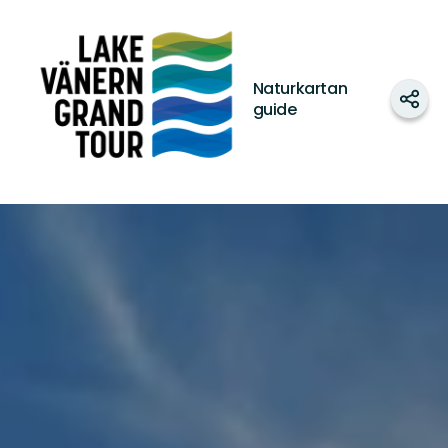
Lake
Vänern
Grand
Tour
Naturkartan
Dela
guide