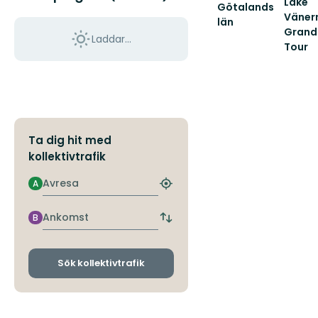
Lake
Götalands
Väner
län
Grand
Laddar...
Tour
Välko
till
Sverige
mest
storsla
sjö!
Ta dig hit med
kollektivtrafik
Avresa
A
Hitta
närmaste
hållplats
Ankomst
B
Byt
avgångs-
och
ankomsthållplatser
Sök kollektivtrafik