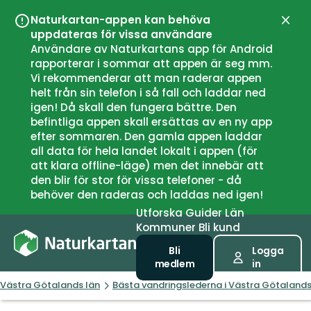
Naturkartan-appen kan behöva
Stän
uppdateras för vissa användare
Användare av Naturkartans app för Android
rapporterar i sommar att appen är seg mm.
Vi rekommenderar att man raderar appen
helt från sin telefon i så fall och laddar ned
igen! Då skall den fungera bättre. Den
befintliga appen skall ersättas av en ny app
efter sommaren. Den gamla appen laddar
all data för hela landet lokalt i appen (för
att klara offline-läge) men det innebär att
den blir för stor för vissa telefoner - då
behöver den raderas och laddas ned igen!
Utforska
Guider
Län
Kommuner
Bli kund
Bli
Logga
medlem
in
Västra Götalands län
Bästa vandringslederna i Västra Götalands