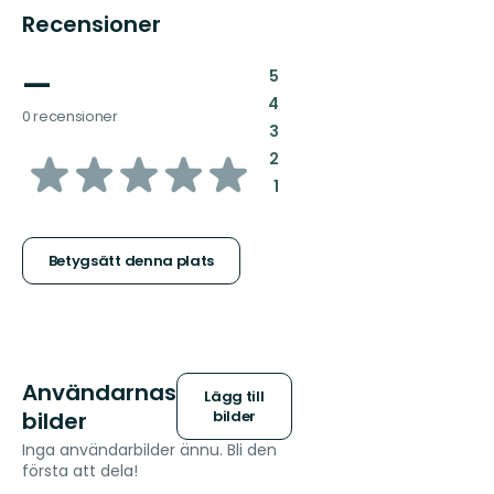
Recensioner
—
:
5
:
4
0 recensioner
:
3
av
:
2
:
1
5
stjärnor
Betygsätt denna plats
Användarnas
Lägg till
bilder
bilder
Inga användarbilder ännu. Bli den
första att dela!