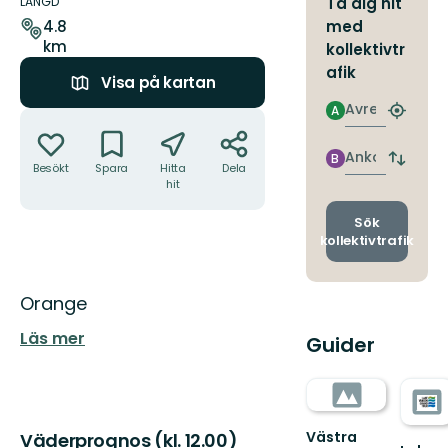
om
LÄNGD
Ta dig hit
leden
med
4.8
km
kollektivtr
afik
Visa på kartan
Avresa
A
Åtgärder
Hitta
närmas
hållpla
Ankomst
B
Byt
Besökt
Spara
Hitta
Dela
avgång
hit
och
ankomst
Sök
kollektivtrafik
Beskrivning
Orange
Läs mer
Guider
Västra
Väderprognos (kl. 12.00)