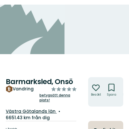
Barmarksled, Onsö
Åtgärder
av
Vandring
5
Besökt
Spara
Hitt
betygsätt denna
hit
plats!
stjärnor
Län:
Västra Götalands län
6651.43 km från dig
Information