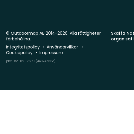
© Outdoormap AB 2014-2026. Alla rättigheter
Skaffa Natu
förbehållna.
organisat
Integritetspolicy
Användarvillkor
Cookiepolicy
Impressum
phx-sto-02 · 26.7.1 (449747a8c)