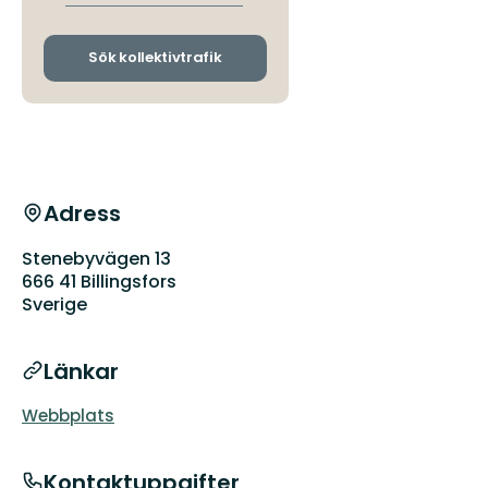
avgångs-
och
ankomsthållplatser
Sök kollektivtrafik
Adress
Stenebyvägen 13
666 41 Billingsfors
Sverige
Länkar
Webbplats
Kontaktuppgifter