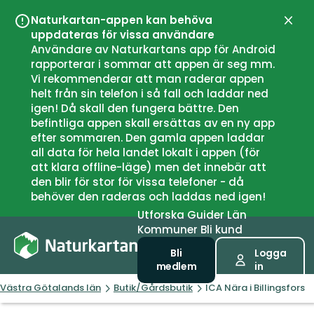
Naturkartan-appen kan behöva
Stän
uppdateras för vissa användare
Användare av Naturkartans app för Android
rapporterar i sommar att appen är seg mm.
Vi rekommenderar att man raderar appen
helt från sin telefon i så fall och laddar ned
igen! Då skall den fungera bättre. Den
befintliga appen skall ersättas av en ny app
efter sommaren. Den gamla appen laddar
all data för hela landet lokalt i appen (för
att klara offline-läge) men det innebär att
den blir för stor för vissa telefoner - då
behöver den raderas och laddas ned igen!
Utforska
Guider
Län
Kommuner
Bli kund
Bli
Logga
medlem
in
Västra Götalands län
Butik/Gårdsbutik
ICA Nära i Billingsfors