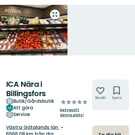
Gå
till
helskärmsläge
ICA Nära i
Åtgärder
Billingsfors
Besökt
Spara
Hitt
Butik/Gårdsbutik
av
hit
Att göra
5
betygsätt
stjärnor
Service
denna plats!
Län:
Västra Götalands län
6566.08 km från dig
Ta dig hit