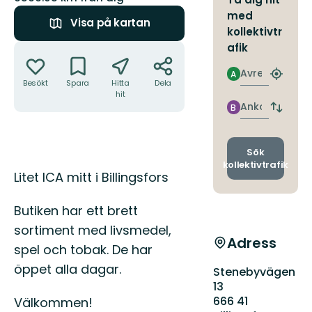
med
Visa på kartan
kollektivtr
Åtgärder
afik
Avresa
A
Hitta
Besökt
Spara
Hitta
Dela
närmas
hit
hållpla
Ankomst
B
Byt
avgång
och
ankomst
Sök
kollektivtrafik
Beskrivning
Litet ICA mitt i Billingsfors
Butiken har ett brett
sortiment med livsmedel,
Adress
spel och tobak. De har
öppet alla dagar.
Stenebyvägen
13
666 41
Välkommen!