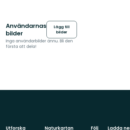
Användarnas
Lägg till
bilder
bilder
Inga användarbilder ännu. Bli den
första att dela!
Utforska
Naturkartan
Följ
Ladda ner