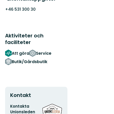
+46 531 300 30
Aktiviteter och
faciliteter
Att göra
Service
Butik/Gårdsbutik
Kontakt
E-
Organisationens
Kontakta
postadress
logotyp
Unionsleden