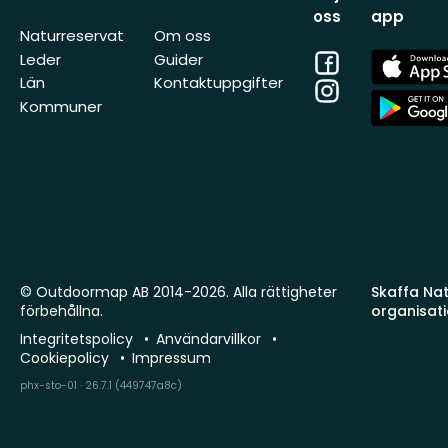
oss
app
Naturreservat
Om oss
Facebook
App
Leder
Guider
Store
Län
Kontaktuppgifter
Instagram
App
Kommuner
Store
© Outdoormap AB 2014-2026. Alla rättigheter
Skaffa Natu
förbehållna.
organisat
Integritetspolicy
Användarvillkor
Cookiepolicy
Impressum
phx-sto-01 · 26.7.1 (449747a8c)