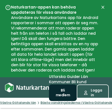
Naturkartan-appen kan behöva
Stän
uppdateras för vissa användare
Användare av Naturkartans app för Android
rapporterar i sommar att appen är seg mm.
Vi rekommenderar att man raderar appen
helt från sin telefon i så fall och laddar ned
igen! Då skall den fungera bättre. Den
befintliga appen skall ersättas av en ny app
efter sommaren. Den gamla appen laddar
all data för hela landet lokalt i appen (för
att klara offline-läge) men det innebär att
den blir för stor för vissa telefoner - då
behöver den raderas och laddas ned igen!
Utforska
Guider
Län
Kommuner
Bli kund
Bli
Logga
medlem
in
Västra Götalands län
Bästa vandringslederna i Västra Götalands