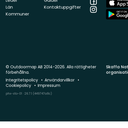
Facebook
App
Leder
Guider
Store
Län
Kontaktuppgifter
Instagram
App
Kommuner
Store
© Outdoormap AB 2014-2026. Alla rättigheter
Skaffa Natu
förbehållna.
organisat
Integritetspolicy
Användarvillkor
Cookiepolicy
Impressum
phx-sto-01 · 26.7.1 (449747a8c)