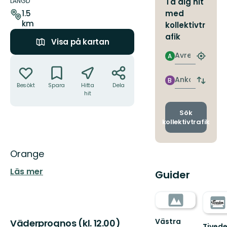
om
LÄNGD
Ta dig hit
leden
med
1.5
km
kollektivtr
afik
Visa på kartan
Avresa
A
Åtgärder
Hitta
närmas
hållpla
Ankomst
B
Byt
Besökt
Spara
Hitta
Dela
avgång
hit
och
ankomst
Sök
kollektivtrafik
Beskrivning
Orange
Läs mer
Guider
Västra
Väderprognos (kl. 12.00)
Tived