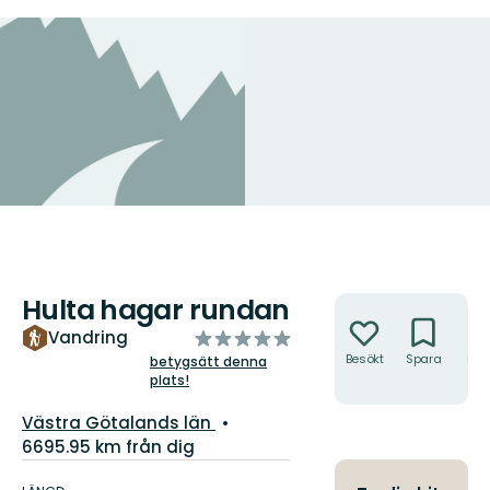
Hulta hagar rundan
Åtgärder
av
Vandring
5
Besökt
Spara
Hitt
betygsätt denna
hit
plats!
stjärnor
Län:
Västra Götalands län
6695.95 km från dig
Information