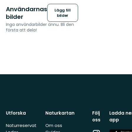
Användarnas
Lägg till
bilder
bilder
Inga användarbilder ännu. Bli den
första att dela!
Utforska
Naturkartan
Följ
Ladda ner
oss
app
Naturreservat
Om oss