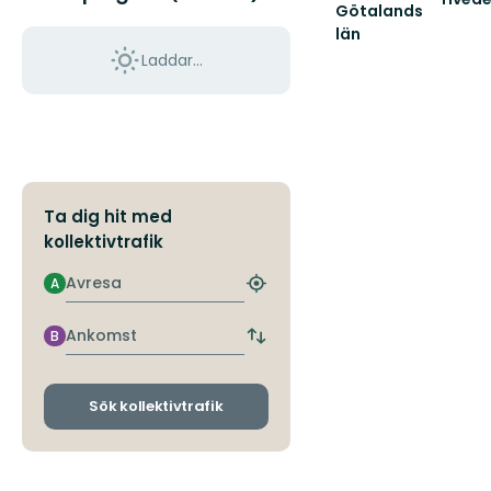
Götalands
Upptäc
län
Sverige
sydliga
Laddar...
vildmar
Ta dig hit med
kollektivtrafik
Avresa
A
Hitta
närmaste
hållplats
Ankomst
B
Byt
avgångs-
och
ankomsthållplatser
Sök kollektivtrafik