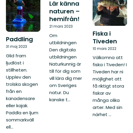
Lär känna
naturen –
hemifrån!
21 mars 2023
Fiska i
Om
Paddling
Tiveden
utbildningen
31 maj 2023
10 mars 2022
Den digitala
Glid fram
utbildningen
Välkomna att
ljudlöst i
Naturkunnig är
fiska i Tiveden! I
stillheten.
till för dig som
Tiveden har ni
Upplev den
vill lära dig mer
möjlighet att
trolska skogen
om Sveriges
få riktigt stora
från en
natur. Du
fiskar av
kanadensare
kanske t...
många olika
eller kajak.
arter. Med sin
Paddla en ljum
närhet ...
sommarkväll
ell...