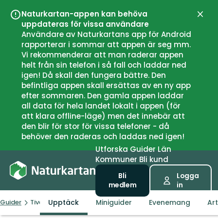
Naturkartan-appen kan behöva
Stän
uppdateras för vissa användare
Användare av Naturkartans app för Android
rapporterar i sommar att appen är seg mm.
Vi rekommenderar att man raderar appen
helt från sin telefon i så fall och laddar ned
igen! Då skall den fungera bättre. Den
befintliga appen skall ersättas av en ny app
efter sommaren. Den gamla appen laddar
all data för hela landet lokalt i appen (för
att klara offline-läge) men det innebär att
den blir för stor för vissa telefoner - då
behöver den raderas och laddas ned igen!
Utforska
Guider
Län
Kommuner
Bli kund
Bli
Logga
medlem
in
Upptäck
Miniguider
Evenemang
Art
Guider
Tiveden