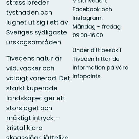
VisitTiveden,
stress breder
Facebook och
tystnaden och
Instagram.
lugnet ut sig i ett av
Måndag - fredag
Sveriges sydligaste
09.00-16.00
urskogsområden.
Under ditt besök i
Tivedens natur är
Tiveden hittar du
information på våra
vild, vacker och
Infopoints.
väldigt varierad. Det
starkt kuperade
landskapet ger ett
storslaget och
mäktigt intryck –
kristallklara
skogssjöar, jättelika