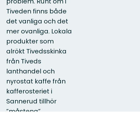
problem. Runt om i
Tiveden finns både
det vanliga och det
mer ovanliga. Lokala
produkter som
alrökt Tivedsskinka
från Tiveds
lanthandel och
nyrostat kaffe från
kafferosteriet i
Sannerud tillhör
”måstena”.
Vad vill du göra?
Vandra i ett