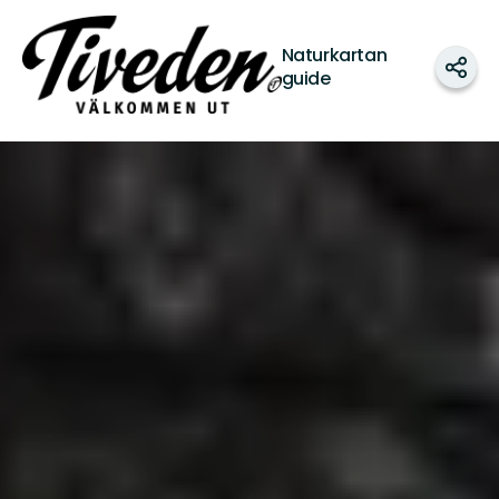
Tiveden
Naturkartan
Dela
guide