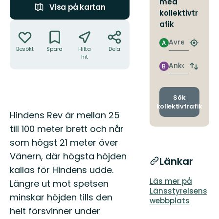
med
Visa på kartan
kollektivtr
Åtgärder
afik
Avresa
A
Hitta
Besökt
Spara
Hitta
Dela
närmas
hit
hållpla
Ankomst
B
Byt
avgång
och
ankomst
Sök
kollektivtrafik
Beskrivning
Hindens Rev är mellan 25
till 100 meter brett och når
som högst 21 meter över
Vänern, där högsta höjden
Länkar
kallas för Hindens udde.
Läs mer på
Längre ut mot spetsen
Länsstyrelsens
minskar höjden tills den
webbplats
helt försvinner under