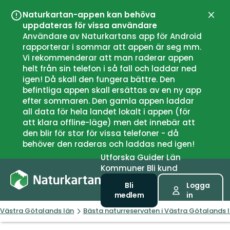
Naturkartan-appen kan behöva
Stän
uppdateras för vissa användare
Användare av Naturkartans app för Android
rapporterar i sommar att appen är seg mm.
Vi rekommenderar att man raderar appen
helt från sin telefon i så fall och laddar ned
igen! Då skall den fungera bättre. Den
befintliga appen skall ersättas av en ny app
efter sommaren. Den gamla appen laddar
all data för hela landet lokalt i appen (för
att klara offline-läge) men det innebär att
den blir för stor för vissa telefoner - då
behöver den raderas och laddas ned igen!
Utforska
Guider
Län
Kommuner
Bli kund
Bli
Logga
medlem
in
Västra Götalands län
Bästa naturreservaten i Västra Götalands 