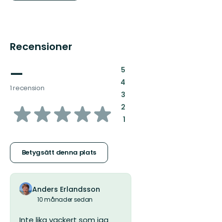
Recensioner
—
:
5
:
4
1 recension
:
3
av
:
2
:
1
5
stjärnor
Betygsätt denna plats
Anders Erlandsson
10 månader sedan
Inte lika vackert som jag