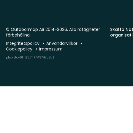
© Outdoormap AB 2014-2026. Alla rättigheter
Skaffa Natu
förbehållna.
organisat
Integritetspolicy
Användarvillkor
Cookiepolicy
Impressum
phx-sto-01 · 26.7.1 (449747a8c)