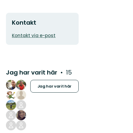
Kontakt
E-
Kontakt via e-post
postadress
Jag har varit här
15
Jag har varit här