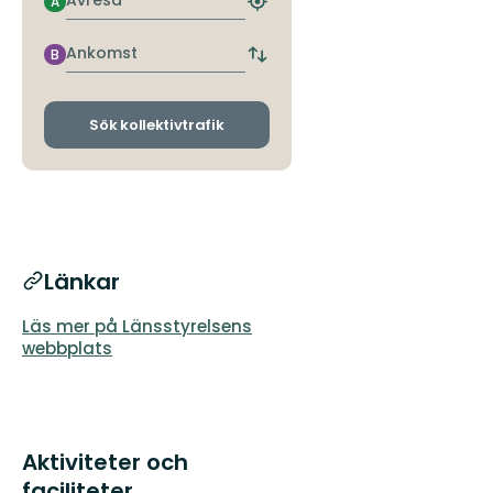
Avresa
A
Hitta
närmaste
hållplats
Ankomst
B
Byt
avgångs-
och
ankomsthållplatser
Sök kollektivtrafik
Länkar
Läs mer på Länsstyrelsens
webbplats
Aktiviteter och
faciliteter