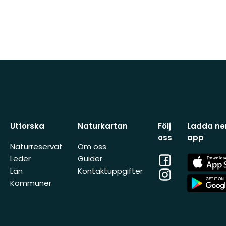
Utforska
Naturkartan
Följ
Ladda ner
oss
app
Naturreservat
Om oss
Facebook
App
Leder
Guider
Store
Län
Kontaktuppgifter
Instagram
App
Kommuner
Store