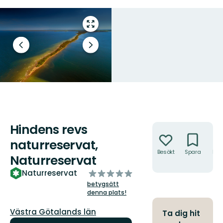
Gå
till
helskärmsläge
Föregående
Nästa
bild
bildspel
Hindens revs
Åtgärder
naturreservat,
Besökt
Spara
Hitt
Naturreservat
hit
av
Naturreservat
5
betygsätt
stjärnor
denna plats!
Län:
Västra Götalands län
Ta dig hit