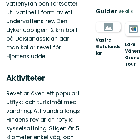
vattenytan och fortsätter
Guider
Se alla
ut i vattnet i form av ett
undervattens rev. Den
dyker upp igen 12 km bort
på Dalslandssidan där
Västra
Lake
man kallar revet för
Götalands
Väner
län
Hjortens udde.
Grand
Tour
Välko
Aktiviteter
till
Sverige
mest
Revet är även ett populärt
storsla
sjö!
utflykt och turistmål med
vandring. Att vandra längs
Hindens rev är en rofylld
sysselsättning. Stigen är 5
kilometer enkel väg, och