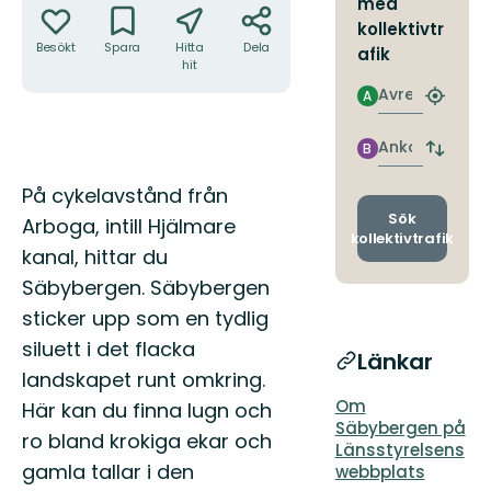
med
kollektivtr
Besökt
Spara
Hitta
Dela
afik
hit
Avresa
A
Hitta
närmas
hållpla
Ankomst
B
Byt
avgång
Beskrivning
På cykelavstånd från
och
ankomst
Sök
Arboga, intill Hjälmare
kollektivtrafik
kanal, hittar du
Säbybergen. Säbybergen
sticker upp som en tydlig
siluett i det flacka
Länkar
landskapet runt omkring.
Om
Här kan du finna lugn och
Säbybergen på
ro bland krokiga ekar och
Länsstyrelsens
gamla tallar i den
webbplats