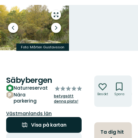
Gå
till
helskärmsläge
Föregående
Nästa
bild
bildspel
Foto: Mårten Gustavsson
Foto: Mårten Gustavsson
Säbybergen
Åtgärder
Naturreservat
av
5
Nära
Besökt
Spara
Hitt
betygsätt
hit
parkering
stjärnor
denna plats!
Län:
Västmanlands län
Visa på kartan
Ta dig hit
Åtgärder