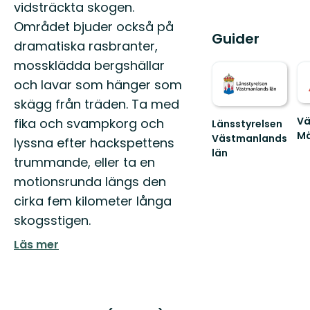
vidsträckta skogen.
Området bjuder också på
Guider
dramatiska rasbranter,
mossklädda bergshällar
och lavar som hänger som
skägg från träden. Ta med
Vä
fika och svampkorg och
Länsstyrelsen
Mä
Västmanlands
lyssna efter hackspettens
Vä
län
trummande, eller ta en
till
Välkommen
Vä
till
motionsrunda längs den
Mä
Västmanlands
cirka fem kilometer långa
na
vackra
oc
natur!
skogsstigen.
fri..
Läs mer