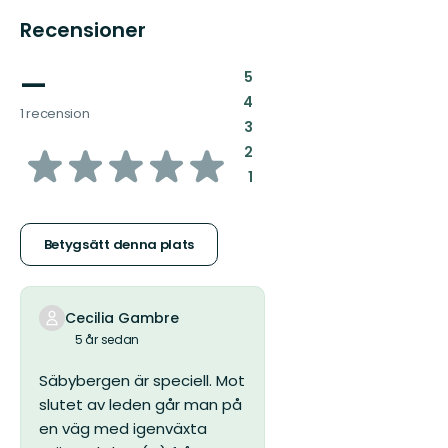
Recensioner
—
:
5
:
4
1 recension
:
3
av
:
2
:
1
5
stjärnor
Betygsätt denna plats
Cecilia Gambre
5 år sedan
Säbybergen är speciell. Mot
slutet av leden går man på
en väg med igenväxta