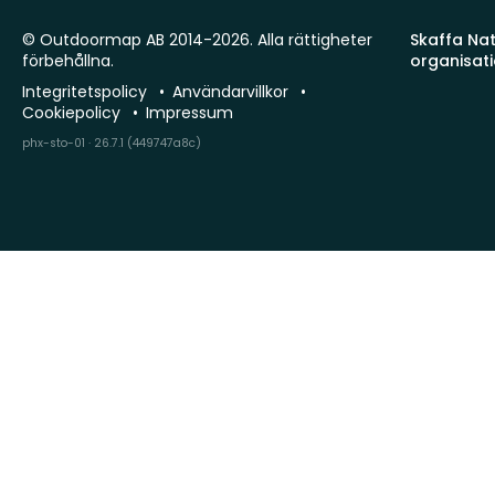
© Outdoormap AB 2014-2026. Alla rättigheter
Skaffa Natu
förbehållna.
organisat
Integritetspolicy
Användarvillkor
Cookiepolicy
Impressum
phx-sto-01 · 26.7.1 (449747a8c)