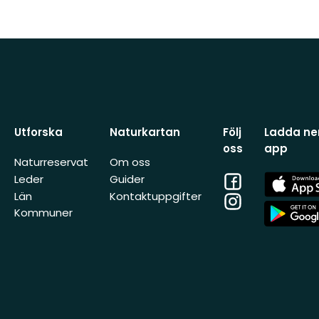
Utforska
Naturkartan
Följ
Ladda ner
oss
app
Naturreservat
Om oss
Facebook
App
Leder
Guider
Store
Län
Kontaktuppgifter
Instagram
App
Kommuner
Store