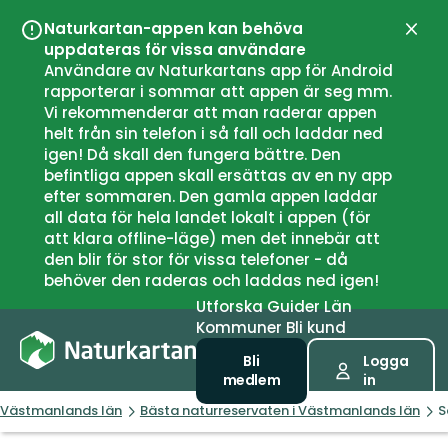
Naturkartan-appen kan behöva
Stän
uppdateras för vissa användare
Användare av Naturkartans app för Android
rapporterar i sommar att appen är seg mm.
Vi rekommenderar att man raderar appen
helt från sin telefon i så fall och laddar ned
igen! Då skall den fungera bättre. Den
befintliga appen skall ersättas av en ny app
efter sommaren. Den gamla appen laddar
all data för hela landet lokalt i appen (för
att klara offline-läge) men det innebär att
den blir för stor för vissa telefoner - då
behöver den raderas och laddas ned igen!
Utforska
Guider
Län
Kommuner
Bli kund
Bli
Logga
medlem
in
Västmanlands län
Bästa naturreservaten i Västmanlands län
S