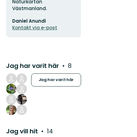
Naturkartan
Västmanland.
E-
Daniel Anundi
postadress
Kontakt via e-post
Jag har varit här
8
Jag har varit här
Jag vill hit
14