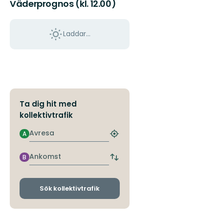
Väderprognos (kl. 12.00)
Laddar...
Ta dig hit med
kollektivtrafik
Avresa
A
Hitta
närmaste
hållplats
Ankomst
B
Byt
avgångs-
och
ankomsthållplatser
Sök kollektivtrafik