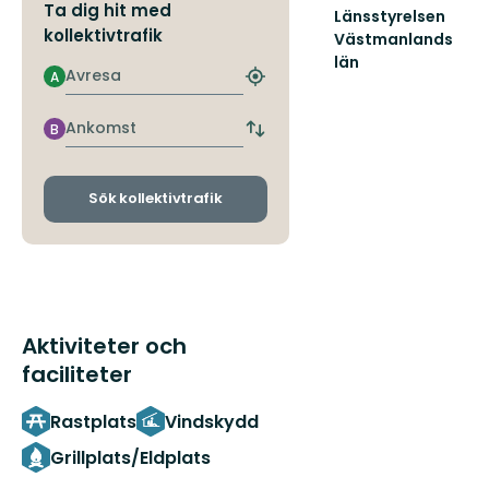
Ta dig hit med
Länsstyrelsen
kollektivtrafik
Västmanlands
län
Avresa
A
Välkommen
Hitta
till
närmaste
Västmanlands
hållplats
Ankomst
B
Byt
vackra
avgångs-
natur!
och
ankomsthållplatser
Sök kollektivtrafik
Aktiviteter och
faciliteter
Rastplats
Vindskydd
Grillplats/Eldplats