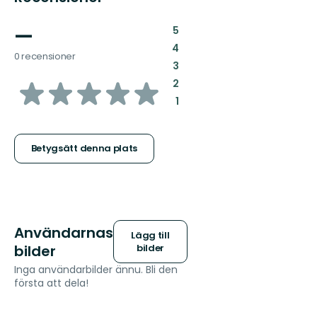
—
:
5
:
4
0 recensioner
:
3
av
:
2
:
1
5
stjärnor
Betygsätt denna plats
Användarnas
Lägg till
bilder
bilder
Inga användarbilder ännu. Bli den
första att dela!