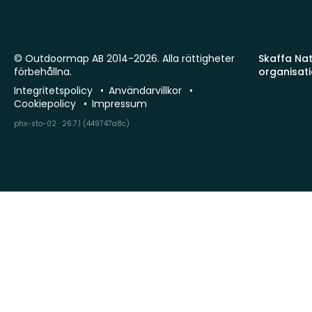
© Outdoormap AB 2014-2026. Alla rättigheter
Skaffa Natu
förbehållna.
organisat
Integritetspolicy
Användarvillkor
Cookiepolicy
Impressum
phx-sto-02 · 26.7.1 (449747a8c)