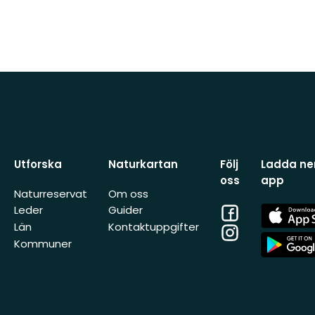
Utforska
Naturkartan
Följ
Ladda ner
oss
app
Naturreservat
Om oss
Facebook
App
Leder
Guider
Store
Län
Kontaktuppgifter
Instagram
App
Kommuner
Store