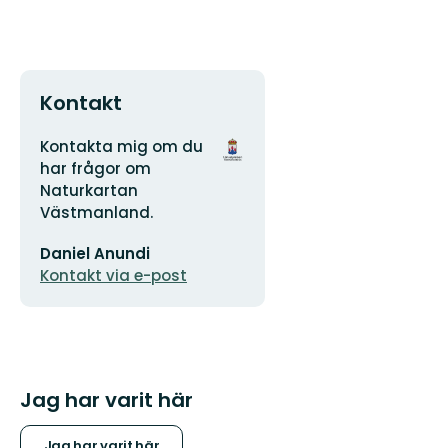
Kontakt
Adress
Organisationens
Kontakta mig om du
logotyp
har frågor om
Naturkartan
Västmanland.
E-
Daniel Anundi
postadress
Kontakt via e-post
Jag har varit här
Jag har varit här