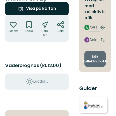
med
Visa på kartan
kollektivtr
Åtgärder
afik
Avresa
A
Hitta
Besökt
Spara
Hitta
Dela
närmas
hit
hållpla
Ankomst
B
Byt
avgång
och
ankomst
Sök
kollektivtrafik
Väderprognos (kl. 12.00)
Laddar...
Guider