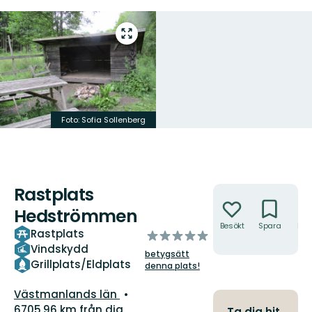
Gå
till
helskärmsläge
Foto: Sofia Sollenberg
Rastplats
Åtgärder
Hedströmmen
Besökt
Spara
Hitt
Rastplats
av
hit
Vindskydd
5
betygsätt
stjärnor
Grillplats/Eldplats
denna plats!
Län:
Västmanlands län
6705.96 km från dig
Ta dig hit