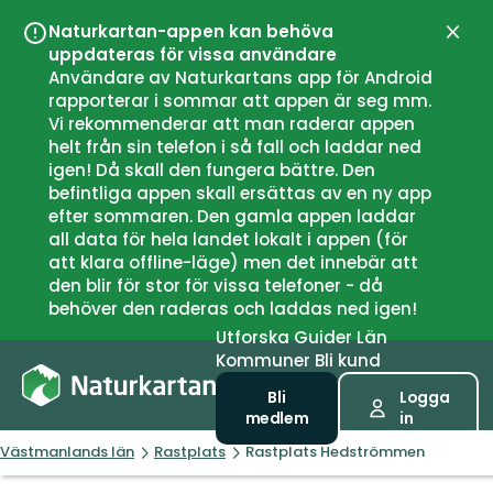
Naturkartan-appen kan behöva
Stän
uppdateras för vissa användare
Användare av Naturkartans app för Android
rapporterar i sommar att appen är seg mm.
Vi rekommenderar att man raderar appen
helt från sin telefon i så fall och laddar ned
igen! Då skall den fungera bättre. Den
befintliga appen skall ersättas av en ny app
efter sommaren. Den gamla appen laddar
all data för hela landet lokalt i appen (för
att klara offline-läge) men det innebär att
den blir för stor för vissa telefoner - då
behöver den raderas och laddas ned igen!
Utforska
Guider
Län
Kommuner
Bli kund
Bli
Logga
medlem
in
Västmanlands län
Rastplats
Rastplats Hedströmmen