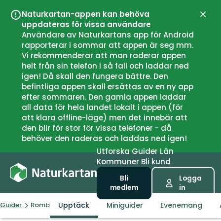
Naturkartan-appen kan behöva
Stän
uppdateras för vissa användare
Användare av Naturkartans app för Android
rapporterar i sommar att appen är seg mm.
Vi rekommenderar att man raderar appen
helt från sin telefon i så fall och laddar ned
igen! Då skall den fungera bättre. Den
befintliga appen skall ersättas av en ny app
efter sommaren. Den gamla appen laddar
all data för hela landet lokalt i appen (för
att klara offline-läge) men det innebär att
den blir för stor för vissa telefoner - då
behöver den raderas och laddas ned igen!
Utforska
Guider
Län
Kommuner
Bli kund
Bli
Logga
medlem
in
Upptäck
Miniguider
Evenemang
Guider
Romboleden