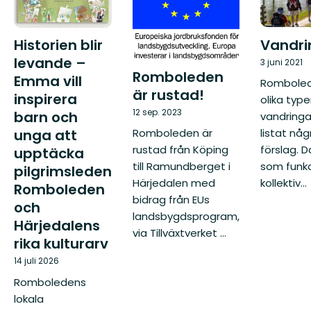
Vandri
Historien blir
levande –
3 juni 2021
Romboleden
Emma vill
Romboled
är rustad!
inspirera
olika type
12 sep. 2023
barn och
vandringar
unga att
listat någ
Romboleden är
förslag. 
rustad från Köping
upptäcka
som funk
till Ramundberget i
pilgrimsleden
kollektiv...
Härjedalen med
Romboleden
bidrag från EUs
och
landsbygdsprogram,
Härjedalens
via Tillväxtverket ...
rika kulturarv
14 juli 2026
Romboledens
lokala