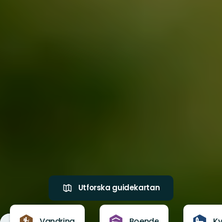
Utforska guidekartan
Vandring
Boende
Ky