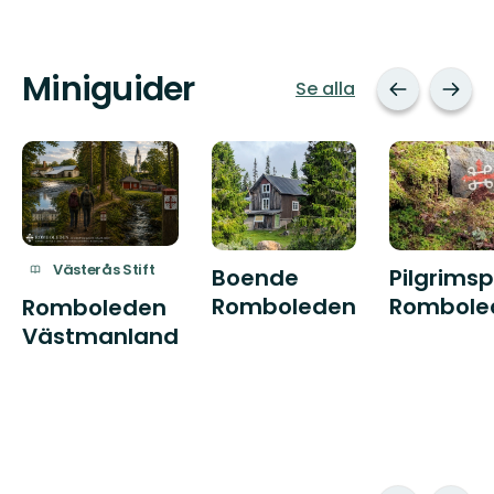
Miniguider
Se alla
Västerås Stift
Boende
Pilgrims
Romboleden
Rombole
Romboleden
Västmanland