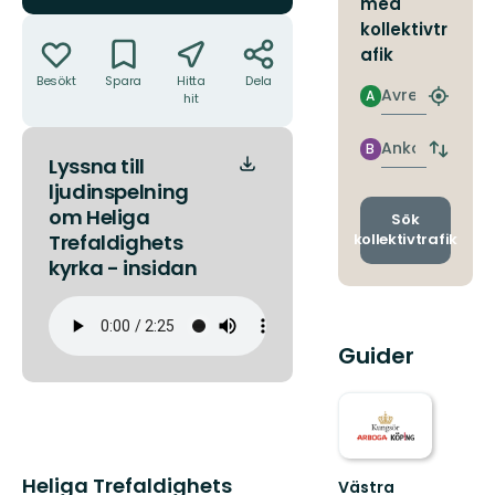
med
Åtgärder
kollektivtr
afik
Besökt
Spara
Hitta
Dela
Avresa
A
hit
Hitta
närmas
hållpla
Ankomst
B
Byt
Lyssna till
avgång
ljudinspelning
och
om Heliga
ankomst
Sök
kollektivtrafik
Trefaldighets
kyrka - insidan
Guider
Beskrivning
Heliga Trefaldighets
Västra