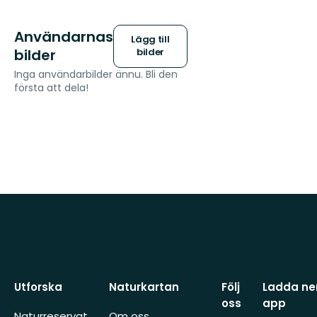
Användarnas
Lägg till
bilder
bilder
Inga användarbilder ännu. Bli den
första att dela!
Utforska
Naturkartan
Följ
Ladda ner
oss
app
Naturreservat
Om oss