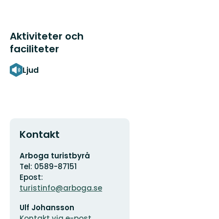
Aktiviteter och
faciliteter
Ljud
Kontakt
Adress
Arboga turistbyrå
Tel: 0589-87151
Epost:
turistinfo@arboga.se
E-
Ulf Johansson
postadress
Kontakt via e-post