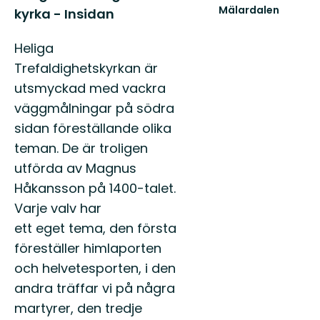
Mälardalen
kyrka - Insidan
Välkommen
till
Heliga
Västra
Mälardalens
Trefaldighetskyrkan är
natur
utsmyckad med vackra
och
fri...
väggmålningar på södra
sidan föreställande olika
teman. De är troligen
utförda av Magnus
Håkansson på 1400-talet.
Varje valv har
ett eget tema, den första
föreställer himlaporten
och helvetesporten, i den
andra träffar vi på några
martyrer, den tredje