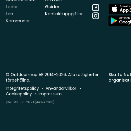
Facebook
App
Leder
Guider
Store
Län
Kontaktuppgifter
Instagram
App
Kommuner
Store
© Outdoormap AB 2014-2026. Alla rättigheter
Skaffa Natu
förbehållna.
organisat
Integritetspolicy
Användarvillkor
Cookiepolicy
Impressum
phx-sto-02 · 26.7.1 (449747a8c)