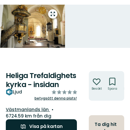
Gå
till
helskärmsläge
Heliga Trefaldighets
Åtgärder
kyrka - insidan
Besökt
Spara
Hitt
av
Ljud
hit
5
betygsätt denna plats!
stjärnor
Län:
Västmanlands län
6724.59 km från dig
Ta dig hit
Visa på kartan