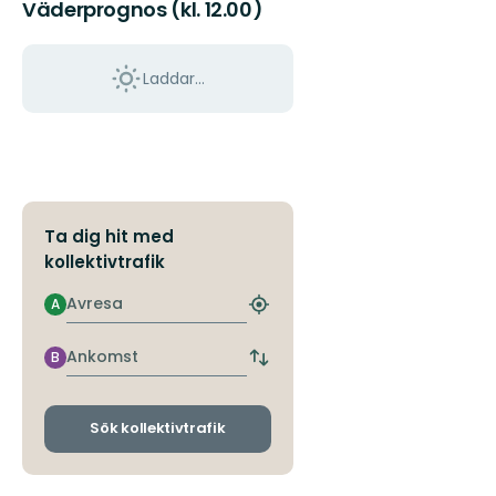
Väderprognos (kl. 12.00)
Laddar...
Ta dig hit med
kollektivtrafik
Avresa
A
Hitta
närmaste
hållplats
Ankomst
B
Byt
avgångs-
och
ankomsthållplatser
Sök kollektivtrafik