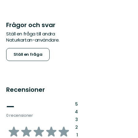
Frågor och svar
Ställ en fråga till andra
Naturkartan-användare.
Ställ en fråga
Recensioner
—
:
5
:
4
0 recensioner
:
3
av
:
2
:
1