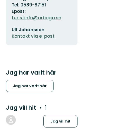
Tel: 0589-87151
Epost:
turistinfo@arboga.se
E-
Ulf Johansson
postadress
Kontakt via e-post
Jag har varit här
Jag har varit här
Jag vill hit
1
Jag vill hit