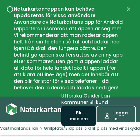
Naturkartan-appen kan behöva
Stän
uppdateras för vissa användare
Användare av Naturkartans app för Android
rapporterar i sommar att appen är seg mm.
Vi rekommenderar att man raderar appen
helt från sin telefon i så fall och laddar ned
igen! Då skall den fungera bättre. Den
befintliga appen skall ersättas av en ny app
efter sommaren. Den gamla appen laddar
all data för hela landet lokalt i appen (för
att klara offline-läge) men det innebär att
den blir för stor för vissa telefoner - då
behöver den raderas och laddas ned igen!
Utforska
Guider
Län
Kommuner
Bli kund
Bli
Logga
medlem
in
Västmanlands län
Grillplats/Eldplats
Grillplats med vindskydd