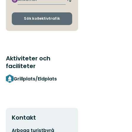
Byt
avgångs-
och
ankomsthållplatser
Sök kollektivtrafik
Aktiviteter och
faciliteter
Grillplats/Eldplats
Kontakt
Adress
Arboga turistbyrå