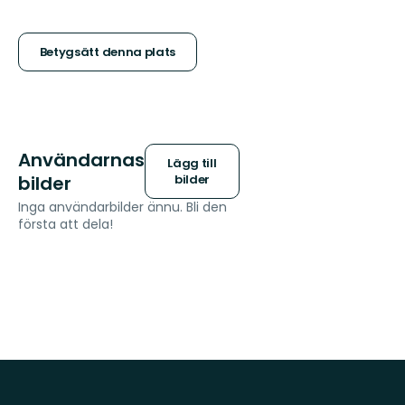
5
stjärnor
Betygsätt denna plats
Användarnas
Lägg till
bilder
bilder
Inga användarbilder ännu. Bli den
första att dela!