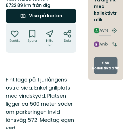
6722.89 km från dig
med
kollektivtr
Visa på kartan
afik
Åtgärder
Avresa
A
Hitta
närmas
Besökt
Spara
Hitta
Dela
hållpla
Ankomst
B
hit
Byt
avgång
och
ankomst
Sök
kollektivtrafik
Beskrivning
Fint läge på Tjurlångens
östra sida. Enkel grillplats
med vindskydd. Platsen
ligger ca 500 meter söder
om parkeringen invid
länsväg 572. Medtag egen
ved.