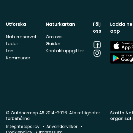
Utforska
Naturkartan
Följ
Ladda ner
oss
app
Naturreservat
Om oss
Facebook
App
Leder
Guider
Store
Län
Kontaktuppgifter
Instagram
App
Kommuner
Store
© Outdoormap AB 2014-2026. Alla rättigheter
Skaffa Natu
förbehållna.
organisat
Integritetspolicy
Användarvillkor
Cookiepolicy
Impressum