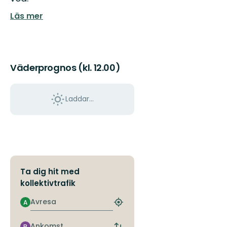
Läs mer
Väderprognos (kl. 12.00)
Laddar...
Ta dig hit med
kollektivtrafik
Avresa
A
Hitta
närmaste
hållplats
Ankomst
B