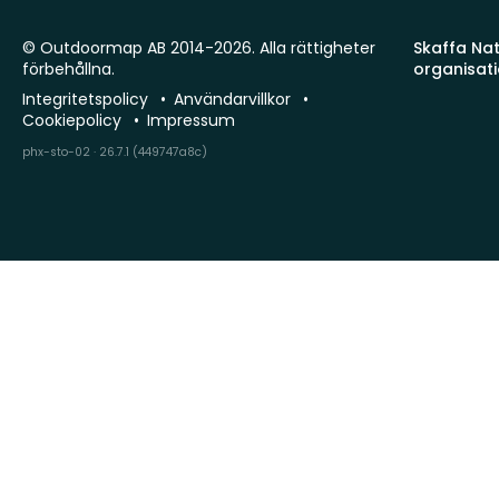
© Outdoormap AB 2014-2026. Alla rättigheter
Skaffa Natu
förbehållna.
organisat
Integritetspolicy
Användarvillkor
Cookiepolicy
Impressum
phx-sto-02 · 26.7.1 (449747a8c)