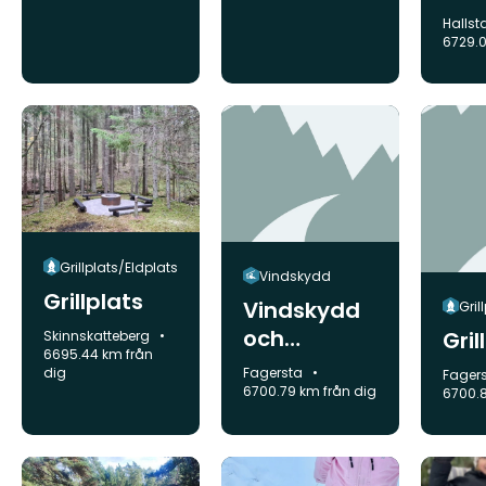
Kva
Komm
Halls
en
6729.0
Grillplats/Eldplats
Vindskydd
Grillplats
Vindskydd
Gril
och
Kommun:
Gril
Skinnskatteberg
6695.44 km från
Grillplats
Kommun:
dig
Fagersta
Komm
Fager
6700.79 km från dig
6700.8