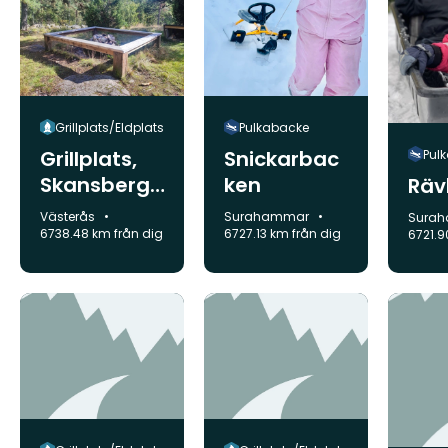
Grillplats/Eldplats
Pulkabacke
Grillplats,
Snickarbac
Pul
Skansberge
ken
Räv
t
Kommun:
Kommun:
Västerås
Surahammar
Komm
Sura
6738.48 km från dig
6727.13 km från dig
6721.9