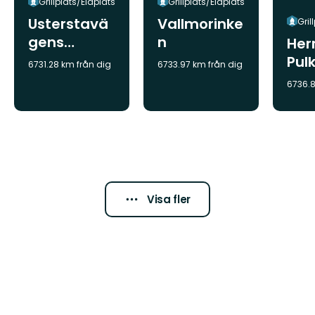
Grillplats/Eldplats
Grillplats/Eldplats
Usterstavä
Vallmorinke
Gril
gens
n
Her
lekplats/Pul
Pul
6731.28 km från dig
6733.97 km från dig
kabacke
6736.8
Visa fler