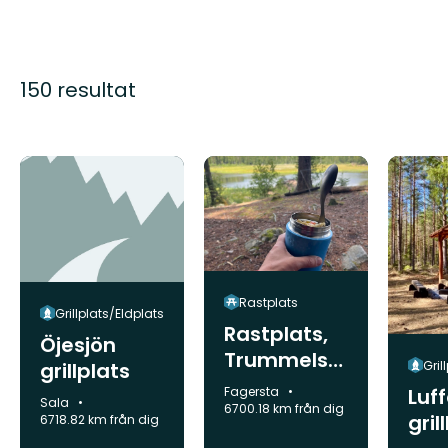
150 resultat
Rastplats
Grillplats/Eldplats
Rastplats,
Öjesjön
Trummelsb
Gril
grillplats
ergsskogen
Kommun:
Luf
Fagersta
Kommun:
Sala
6700.18 km från dig
gril
6718.82 km från dig