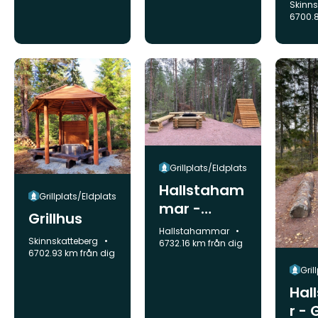
Komm
Skinn
6700.8
Grillplats/Eldplats
Hallstaham
Grillplats/Eldplats
mar -
Grillhus
Grillplats
Kommun:
Hallstahammar
Kommun:
Skinnskatteberg
Motionsspå
6732.16 km från dig
6702.93 km från dig
ret/Bruksle
Gril
den
Hal
r - 