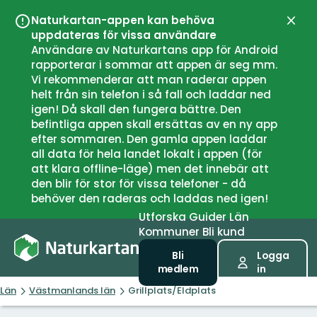
Naturkartan-appen kan behöva
Stän
uppdateras för vissa användare
Användare av Naturkartans app för Android
rapporterar i sommar att appen är seg mm.
Vi rekommenderar att man raderar appen
helt från sin telefon i så fall och laddar ned
igen! Då skall den fungera bättre. Den
befintliga appen skall ersättas av en ny app
efter sommaren. Den gamla appen laddar
all data för hela landet lokalt i appen (för
att klara offline-läge) men det innebär att
den blir för stor för vissa telefoner - då
behöver den raderas och laddas ned igen!
Utforska
Guider
Län
Kommuner
Bli kund
Bli
Logga
medlem
in
Län
Västmanlands län
Grillplats/Eldplats