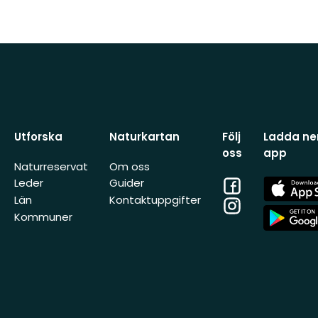
Utforska
Naturkartan
Följ
Ladda ner
oss
app
Naturreservat
Om oss
Facebook
App
Leder
Guider
Store
Län
Kontaktuppgifter
Instagram
App
Kommuner
Store