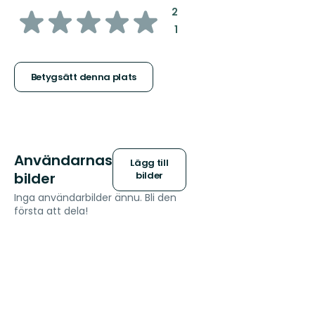
av
:
2
:
1
5
stjärnor
Betygsätt denna plats
Användarnas
Lägg till
bilder
bilder
Inga användarbilder ännu. Bli den
första att dela!