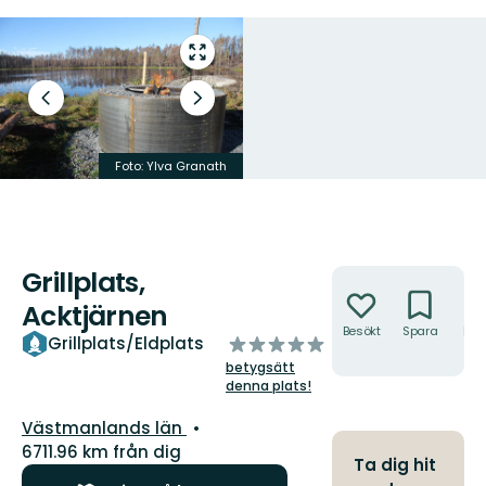
Gå
till
helskärmsläge
Föregående
Nästa
bild
bildspel
Foto: Ylva Granath
Foto: Alf Ericson
Grillplats,
Åtgärder
Acktjärnen
Besökt
Spara
Hitt
av
Grillplats/Eldplats
hit
5
betygsätt
stjärnor
denna plats!
Län:
Västmanlands län
6711.96 km från dig
Ta dig hit