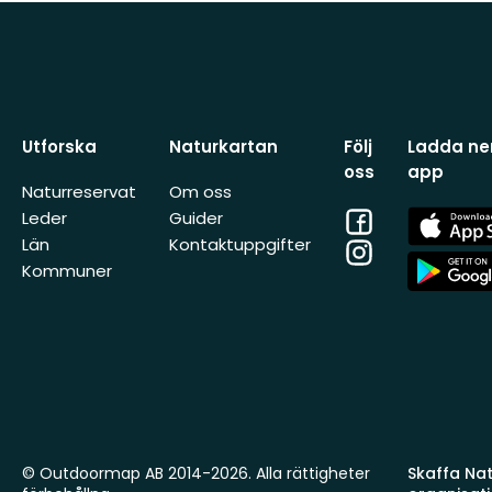
Utforska
Naturkartan
Följ
Ladda ner
oss
app
Naturreservat
Om oss
Facebook
App
Leder
Guider
Store
Län
Kontaktuppgifter
Instagram
App
Kommuner
Store
© Outdoormap AB 2014-2026. Alla rättigheter
Skaffa Natu