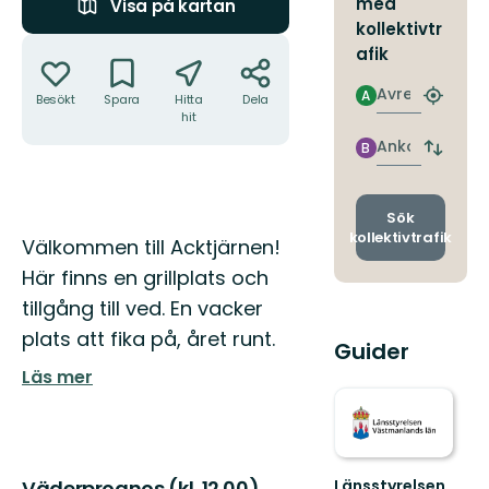
med
Visa på kartan
kollektivtr
Åtgärder
afik
Avresa
A
Besökt
Spara
Hitta
Dela
Hitta
hit
närmas
hållpla
Ankomst
B
Byt
avgång
och
ankomst
Sök
kollektivtrafik
Beskrivning
Välkommen till Acktjärnen!
Här finns en grillplats och
tillgång till ved. En vacker
plats att fika på, året runt.
Guider
Läs mer
Länsstyrelsen
Väderprognos (kl. 12.00)