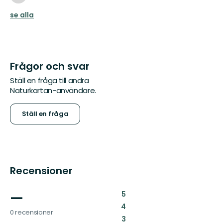
se alla
Frågor och svar
Ställ en fråga till andra
Naturkartan-användare.
Ställ en fråga
Recensioner
—
:
5
:
4
0 recensioner
:
3