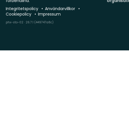
förbehållna.
organisat
Integritetspolicy
Användarvillkor
Cookiepolicy
Impressum
phx-sto-02 · 26.7.1 (449747a8c)