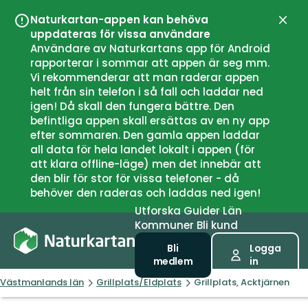
Naturkartan-appen kan behöva
Stän
uppdateras för vissa användare
Användare av Naturkartans app för Android
rapporterar i sommar att appen är seg mm.
Vi rekommenderar att man raderar appen
helt från sin telefon i så fall och laddar ned
igen! Då skall den fungera bättre. Den
befintliga appen skall ersättas av en ny app
efter sommaren. Den gamla appen laddar
all data för hela landet lokalt i appen (för
att klara offline-läge) men det innebär att
den blir för stor för vissa telefoner - då
behöver den raderas och laddas ned igen!
Utforska
Guider
Län
Kommuner
Bli kund
Bli
Logga
medlem
in
Västmanlands län
Grillplats/Eldplats
Grillplats, Acktjärnen