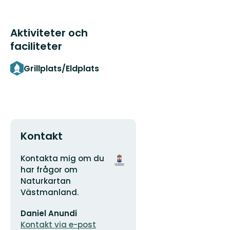
Aktiviteter och
faciliteter
Grillplats/Eldplats
Kontakt
Adress
Organisationens
Kontakta mig om du
logotyp
har frågor om
Naturkartan
Västmanland.
E-
Daniel Anundi
postadress
Kontakt via e-post