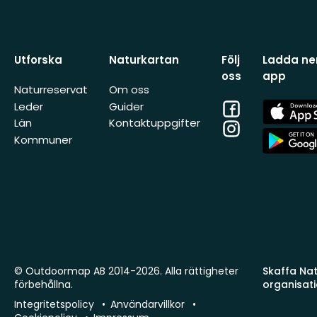
Utforska
Naturkartan
Följ
Ladda ner
oss
app
Naturreservat
Om oss
Facebook
App
Leder
Guider
Store
Län
Kontaktuppgifter
Instagram
App
Kommuner
Store
© Outdoormap AB 2014-2026. Alla rättigheter
Skaffa Natu
förbehållna.
organisat
Integritetspolicy
Användarvillkor