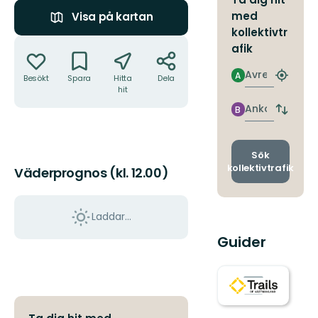
med
Visa på kartan
kollektivtr
Åtgärder
afik
Avresa
A
Besökt
Spara
Hitta
Dela
Hitta
hit
närmas
hållpla
Ankomst
B
Byt
avgång
och
ankomst
Sök
kollektivtrafik
Väderprognos (kl. 12.00)
Laddar...
Guider