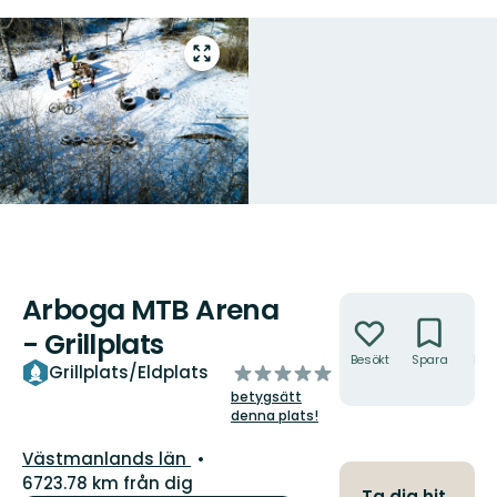
Gå
till
helskärmsläge
Arboga MTB Arena
Åtgärder
- Grillplats
Besökt
Spara
Hitt
av
Grillplats/Eldplats
hit
5
betygsätt
stjärnor
denna plats!
Län:
Västmanlands län
6723.78 km från dig
Ta dig hit