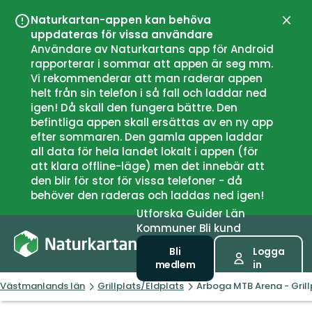
Naturkartan-appen kan behöva
Stän
uppdateras för vissa användare
Användare av Naturkartans app för Android
rapporterar i sommar att appen är seg mm.
Vi rekommenderar att man raderar appen
helt från sin telefon i så fall och laddar ned
igen! Då skall den fungera bättre. Den
befintliga appen skall ersättas av en ny app
efter sommaren. Den gamla appen laddar
all data för hela landet lokalt i appen (för
att klara offline-läge) men det innebär att
den blir för stor för vissa telefoner - då
behöver den raderas och laddas ned igen!
Utforska
Guider
Län
Kommuner
Bli kund
Bli
Logga
medlem
in
Västmanlands län
Grillplats/Eldplats
Arboga MTB Arena - Grill