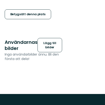
5
stjärnor
Betygsätt denna plats
Användarnas
Lägg till
bilder
bilder
Inga användarbilder ännu. Bli den
första att dela!