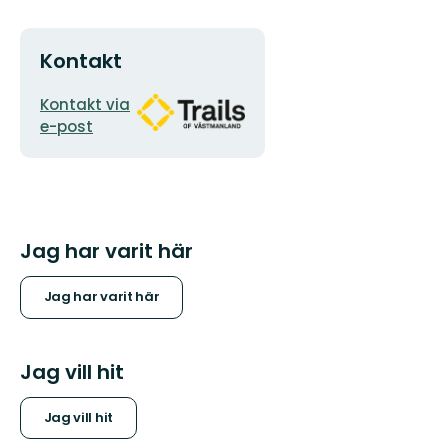
Kontakt
E-
Organisationens
Kontakt via
postadress
logotyp
e-post
Jag har varit här
Jag har varit här
Jag vill hit
Jag vill hit