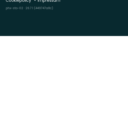
Cookiepolicy
Impressum
phx-sto-02 · 26.7.1 (449747a8c)