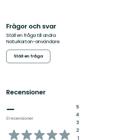
Frågor och svar
Ställ en fråga till andra
Naturkartan-användare.
Ställ en fråga
Recensioner
—
:
5
:
4
0 recensioner
:
3
av
:
2
:
1