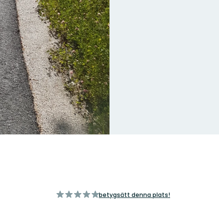
av
betygsätt denna plats!
5
stjärnor