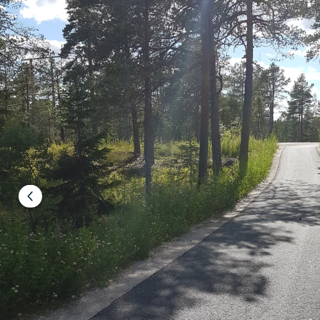
Föregående
bild