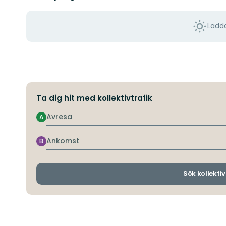
Ladda
Ta dig hit med kollektivtrafik
Avresa
A
Ankomst
B
Sök kollektiv