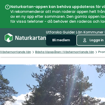
Naturkartan-appen kan behöva uppdateras för v
Vi rekommenderar att man raderar appen helt från si
av en ny app efter sommaren. Den gamla appen laddar
för vissa telefoner - då behöver den raderas och l
Utforska
Guider
Län
Kommuner
Bli medlem
Logga in
Västernorrlands län
Bästa löpspåren i Västernorrlands län
Prom