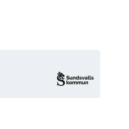
Organisationens
logotyp