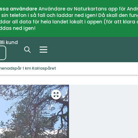
issa användare
Användare av Naturkartans app för Andr
n telefon i så fall och laddar ned igen! Då skall den fun
 all data för hela landet lokalt i appen (för att klara of
addas ned igen!
Bli kund
enadspår 1 km Kallaspåret
Gå
till
helskärmsläge