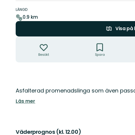
Information
om
LÄNGD
leden
0.9 km
Visa på
Åtgärder
Besökt
Spara
Beskrivning
Asfalterad promenadslinga som även passar f
Läs mer
Väderprognos (kl. 12.00)