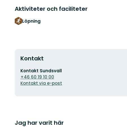
Aktiviteter och faciliteter
Löpning
Kontakt
E-
Kontakt Sundsvall
postadress
+46 60 19 10 00
Kontakt via e-post
Jag har varit här