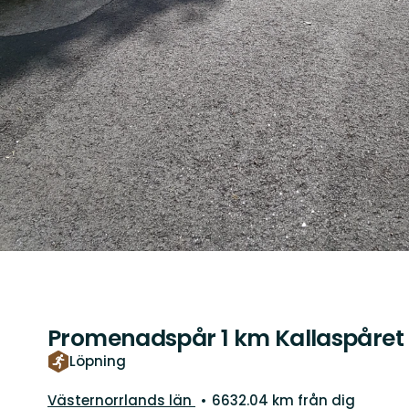
Promenadspår 1 km Kallaspåret
Löpning
Län:
Västernorrlands län
6632.04 km från dig