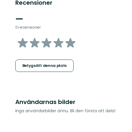
Recensioner
—
0 recensioner
av
5
stjärnor
Betygsätt denna plats
Användarnas bilder
Inga användarbilder ännu. Bli den första att dela!