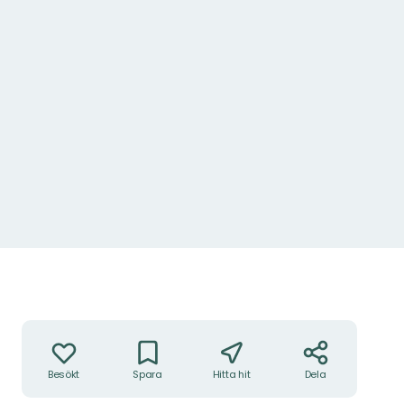
Åtgärder
Besökt
Spara
Hitta hit
Dela