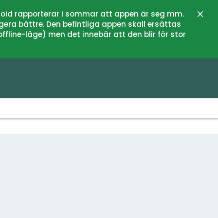
oid rapporterar i sommar att appen är seg mm.
Stän
gera bättre. Den befintliga appen skall ersättas
fline-läge) men det innebär att den blir för stor