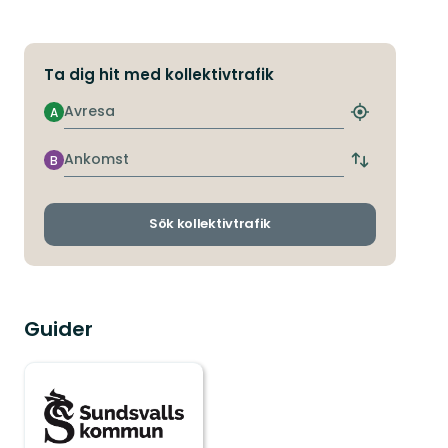
Ta dig hit med kollektivtrafik
Avresa
A
Hitta
närmaste
hållplats
Ankomst
B
Byt
avgångs-
och
ankomsthållp
Sök kollektivtrafik
Guider