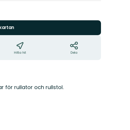
 kartan
Hitta hit
Dela
ör rullator och rullstol.