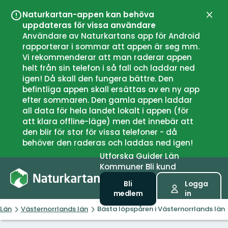
Naturkartan-appen kan behöva
Stän
uppdateras för vissa användare
Användare av Naturkartans app för Android
rapporterar i sommar att appen är seg mm.
Vi rekommenderar att man raderar appen
helt från sin telefon i så fall och laddar ned
igen! Då skall den fungera bättre. Den
befintliga appen skall ersättas av en ny app
efter sommaren. Den gamla appen laddar
all data för hela landet lokalt i appen (för
att klara offline-läge) men det innebär att
den blir för stor för vissa telefoner - då
behöver den raderas och laddas ned igen!
Utforska
Guider
Län
Kommuner
Bli kund
Bli
Logga
medlem
in
Län
Västernorrlands län
Bästa löpspåren i Västernorrlands län