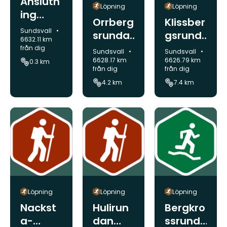
Anslutn
Löpning
Löpning
ing
Orrberg
Klissber
Friluftsc
Kommun:
Sundsvall
srunda
gsrund
entrum
6632.11 km
n
an
från dig
Kommun:
Kommun:
- Nedre
Sundsvall
Sundsvall
springs
springs
6628.17 km
6626.79 km
0.3 km
parkeri
från dig
från dig
tig
tig
ngen
4.2 km
7.4 km
Löpning
Löpning
Löpning
Bergkro
Nackst
Hulirun
ssrund
a-
dan