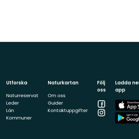
Utforska
Naturkartan
Följ
Ladda ner
oss
app
Naturreservat
Om oss
Facebook
App
Leder
Guider
Store
Län
Kontaktuppgifter
Instagram
App
Kommuner
Store