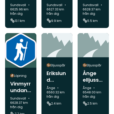
an
Klisssru
springs
Kommun:
Kommun:
Kommun:
Sundsvall
Sundsvall
Sundsvall
springs
ndan
tig
6628.37 km
6625.96 km
6627.33 km
från dig
från dig
från dig
tig
springs
5.5 km
13.1 km
9.9 km
tig
Elljusspår
Elljusspår
Erikslun
Ånge
Löpning
d
elljussp
Vinmyrr
elljussp
år
Kommun:
Kommun:
Ånge
Ånge
undan
år 2,4
6560.32 km
6548.00 km
springs
från dig
från dig
Kommun:
km
Sundsvall
tig
6628.37 km
2.4 km
2.5 km
från dig
7.7 km