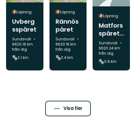
Löpning
Löpning
Löpning
Uvberg
Rännös
Matfors
sspåret
påret
spåret
Kommun:
Kommun:
Sundsvall
Sundsvall
- extra
Kommun:
Sundsvall
6620.16 km
6620.16 km
slinga
6620.24 km
från dig
från dig
från dig
2.1 km
2.4 km
0.6 km
Visa fler