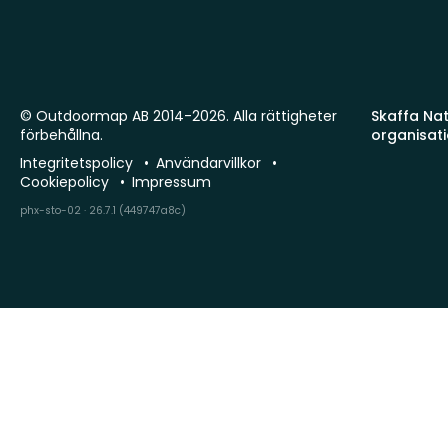
© Outdoormap AB 2014-2026. Alla rättigheter
Skaffa Natu
förbehållna.
organisat
Integritetspolicy
Användarvillkor
Cookiepolicy
Impressum
phx-sto-02 · 26.7.1 (449747a8c)