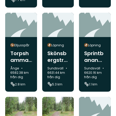
Elljusspår
Löpning
Löpning
Torpsh
Skönsb
Sprintb
ammar
ergstrai
anan
elljussp
len
Matfors
Kommun:
Kommun:
Kommun:
Ånge
Sundsvall
Sundsvall
år
6582.38 km
6631.44 km
6620.16 km
från dig
från dig
från dig
2.8 km
5.3 km
1.1 km